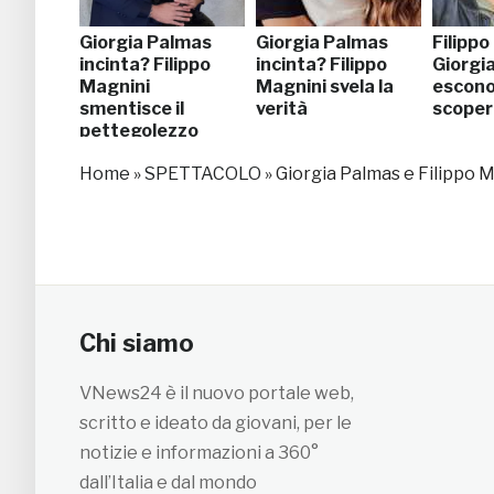
Giorgia Palmas
Giorgia Palmas
Filippo
incinta? Filippo
incinta? Filippo
Giorgi
Magnini
Magnini svela la
escono
smentisce il
verità
scoper
pettegolezzo
Home
»
SPETTACOLO
»
Giorgia Palmas e Filippo M
Chi siamo
VNews24 è il nuovo portale web,
scritto e ideato da giovani, per le
notizie e informazioni a 360°
dall’Italia e dal mondo