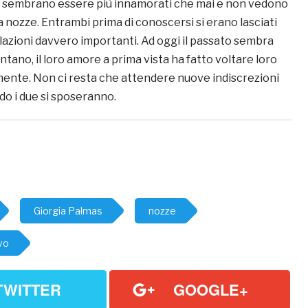
 due sembrano essere più innamorati che mai e non vedono
 a nozze. Entrambi prima di conoscersi si erano lasciati
relazioni davvero importanti. Ad oggi il passato sembra
tano, il loro amore a prima vista ha fatto voltare loro
mente. Non ci resta che attendere nuove indiscrezioni
do i due si sposeranno.
Giorgia Palmas
nozze
vo
TWITTER
GOOGLE+