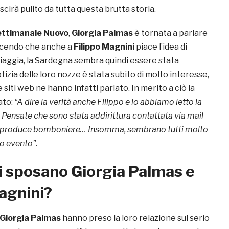
cirà pulito da tutta questa brutta storia.
ettimanale Nuovo
,
Giorgia Palmas
è tornata a parlare
icendo che anche a
Filippo Magnini
piace l’idea di
piaggia, la Sardegna sembra quindi essere stata
izia delle loro nozze è stata subito di molto interesse,
 siti web ne hanno infatti parlato. In merito a ciò la
ato:
“A dire la verità anche Filippo e io abbiamo letto la
i. Pensate che sono stata addirittura contattata via mail
e produce bomboniere… Insomma, sembrano tutti molto
to evento”.
i sposano Giorgia Palmas e
agnini?
Giorgia Palmas
hanno preso la loro relazione sul serio