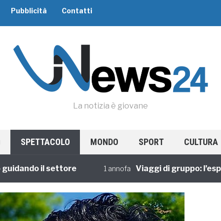
Pubblicità
Contatti
La notizia è giovane
SPETTACOLO
MONDO
SPORT
CULTURA
ndo il settore
Viaggi di gruppo: l’esperie
1 annofa