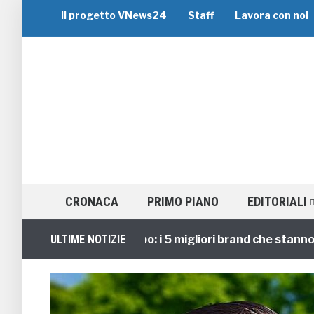
Il progetto VNews24
Staff
Lavora con noi
CRONACA
PRIMO PIANO
EDITORIALI
Viaggi di Gruppo: i 5 migliori brand che stanno guida
ULTIME NOTIZIE