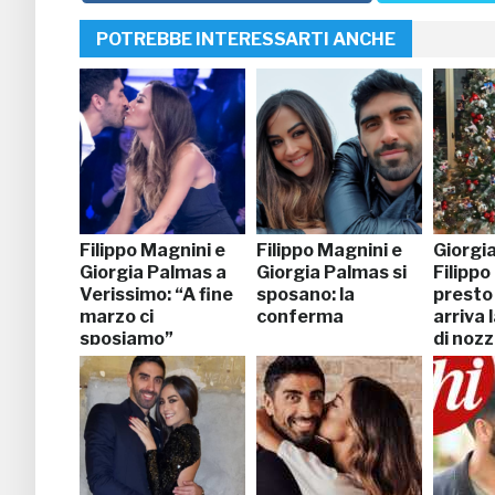
POTREBBE INTERESSARTI ANCHE
Filippo Magnini e
Filippo Magnini e
Giorgi
Giorgia Palmas a
Giorgia Palmas si
Filippo
Verissimo: “A fine
sposano: la
presto 
marzo ci
conferma
arriva 
sposiamo”
di noz