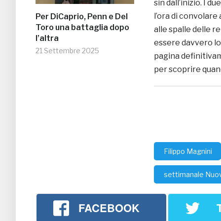
sin dall’inizio. I
l’ora di convolare
Per DiCaprio, Penn e Del
Toro una battaglia dopo
alle spalle delle 
l’altra
essere davvero lon
21 Settembre 2025
pagina definitiva
per scoprire quan
Filippo Magnini
settimanale Nuo
FACEBOOK