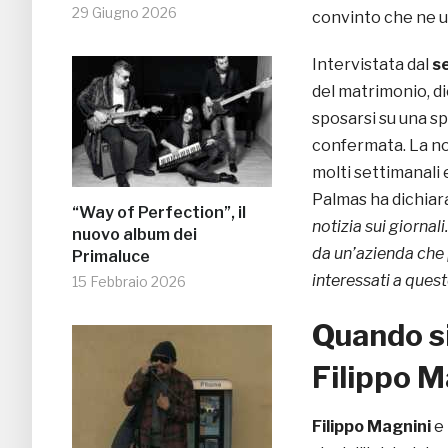
29 Giugno 2026
convinto che ne us
Intervistata dal
s
del matrimonio, d
sposarsi su una s
confermata. La not
molti settimanali e
Palmas ha dichiar
“Way of Perfection”, il
notizia sui giornal
nuovo album dei
da un’azienda ch
Primaluce
interessati a ques
15 Febbraio 2026
Quando s
Filippo M
Filippo Magnini
e