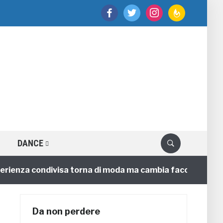
facebook
twitter
instagram
feedburner
DANCE
nza condivisa torna di moda ma cambia faccia
4 annif
Da non perdere