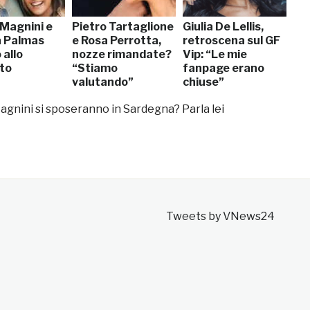
 Magnini e
Pietro Tartaglione
Giulia De Lellis,
a Palmas
e Rosa Perrotta,
retroscena sul GF
 allo
nozze rimandate?
Vip: “Le mie
to
“Stiamo
fanpage erano
valutando”
chiuse”
agnini si sposeranno in Sardegna? Parla lei
Tweets by VNews24