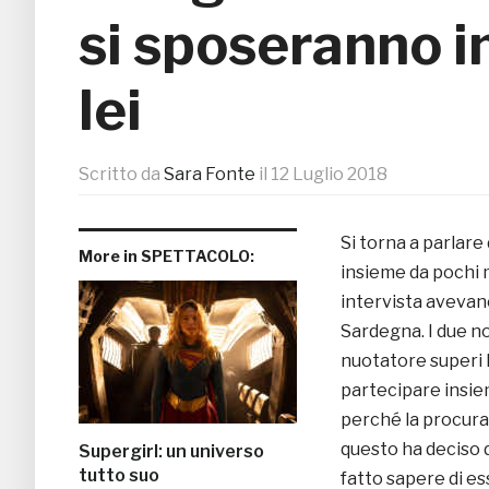
si sposeranno i
lei
Scritto da
Sara Fonte
il
12 Luglio 2018
Si torna a parlare 
More in SPETTACOLO:
insieme da pochi 
intervista avevan
Sardegna. I due no
nuotatore superi 
partecipare insie
perché la procura 
questo ha deciso d
Supergirl: un universo
tutto suo
fatto sapere di es