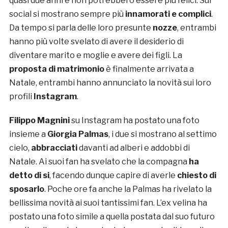
quasi due anni e non potrebbero essere più felici. Sui
social si mostrano sempre più
innamorati e complici
.
Da tempo si parla delle loro presunte
nozze
, entrambi
hanno più volte svelato di avere il desiderio di
diventare marito e moglie e avere dei figli. La
proposta di matrimonio
è finalmente arrivata a
Natale, entrambi hanno annunciato la novità sui loro
profili
Instagram
.
Filippo Magnini
su Instagram ha postato una foto
insieme a
Giorgia Palmas
, i due si mostrano al settimo
cielo,
abbracciati
davanti ad alberi e addobbi di
Natale. Ai suoi fan ha svelato che la compagna
ha
detto di si
, facendo dunque capire di averle
chiesto di
sposarlo
. Poche ore fa anche la Palmas ha rivelato la
bellissima novità ai suoi tantissimi fan. L’ex velina ha
postato una foto simile a quella postata dal suo futuro