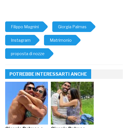
Filippo Magnini
Giorgia Palmas
Instagram
Matrimonio
proposta di nozze
POTREBBE INTERESSARTI ANCHE