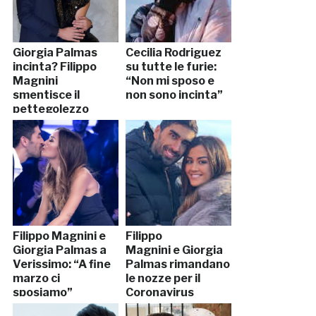
Giorgia Palmas
Cecilia Rodriguez
incinta? Filippo
su tutte le furie:
Magnini
“Non mi sposo e
smentisce il
non sono incinta”
pettegolezzo
Filippo Magnini e
Filippo
Giorgia Palmas a
Magnini e Giorgia
Verissimo: “A fine
Palmas rimandano
marzo ci
le nozze per il
sposiamo”
Coronavirus