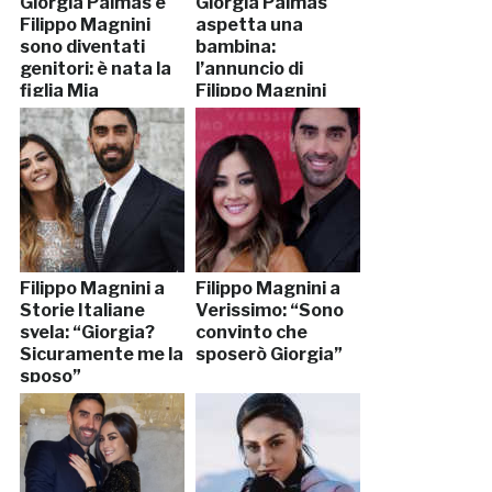
Giorgia Palmas e
Giorgia Palmas
Filippo Magnini
aspetta una
sono diventati
bambina:
genitori: è nata la
l’annuncio di
figlia Mia
Filippo Magnini
Filippo Magnini a
Filippo Magnini a
Storie Italiane
Verissimo: “Sono
svela: “Giorgia?
convinto che
Sicuramente me la
sposerò Giorgia”
sposo”