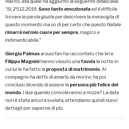
marito, alla quale ha aggiunto la seguente didascalia:
“SI, 25.12.2019.
Sono tanto emozionata
ed è difficile
trovare le parole giuste per descrivere la meraviglia di
questo momento ma so di per certo che questo Natale
rimarrà nel mio cuore per sempre
, magico e
indimenticabile.”
Giorgia Palmas
ai suoi fan ha raccontato che lei e
Filippo Magnini
hanno vissuto una
favola
la notte in
cui lui le ha fatto la
proposta di matrimonio
. Al
compagno ha detto di amarlo da morire, ha poi
concluso dicendo di essere la
persona più felice del
mondo
. I due quando convoleranno a nozze? La data
non è stata ancora svelata, attendiamo quindi nuovi
dettagli per saperne di più.