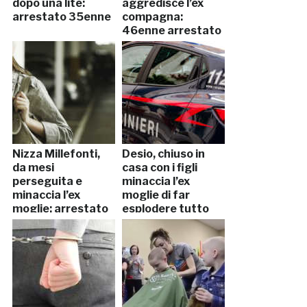
dopo una lite:
aggredisce l’ex
arrestato 35enne
compagna:
46enne arrestato
Nizza Millefonti,
Desio, chiuso in
da mesi
casa con i figli
perseguita e
minaccia l’ex
minaccia l’ex
moglie di far
moglie: arrestato
esplodere tutto