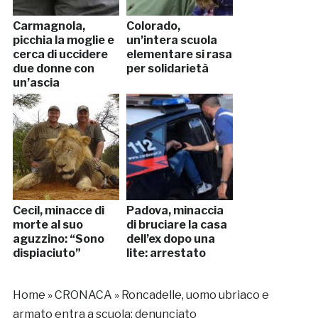
Carmagnola,
Colorado,
picchia la moglie e
un’intera scuola
cerca di uccidere
elementare si rasa
due donne con
per solidarietà
un’ascia
Cecil, minacce di
Padova, minaccia
morte al suo
di bruciare la casa
aguzzino: “Sono
dell’ex dopo una
dispiaciuto”
lite: arrestato
Home
»
CRONACA
»
Roncadelle, uomo ubriaco e
armato entra a scuola: denunciato