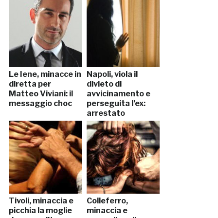
Le Iene, minacce in
Napoli, viola il
diretta per
divieto di
Matteo Viviani: il
avvicinamento e
messaggio choc
perseguita l’ex:
arrestato
Tivoli, minaccia e
Colleferro,
picchia la moglie
minaccia e