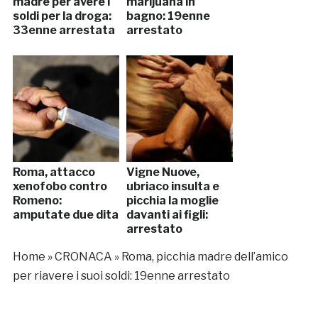
madre per avere i
marijuana in
soldi per la droga:
bagno: 19enne
33enne arrestata
arrestato
Roma, attacco
Vigne Nuove,
xenofobo contro
ubriaco insulta e
Romeno:
picchia la moglie
amputate due dita
davanti ai figli:
arrestato
Home
»
CRONACA
»
Roma, picchia madre dell’amico
per riavere i suoi soldi: 19enne arrestato