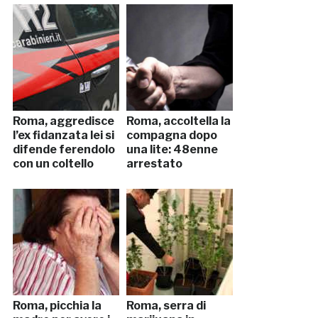
Roma, aggredisce
Roma, accoltella la
l’ex fidanzata lei si
compagna dopo
difende ferendolo
una lite: 48enne
con un coltello
arrestato
Roma, picchia la
Roma, serra di