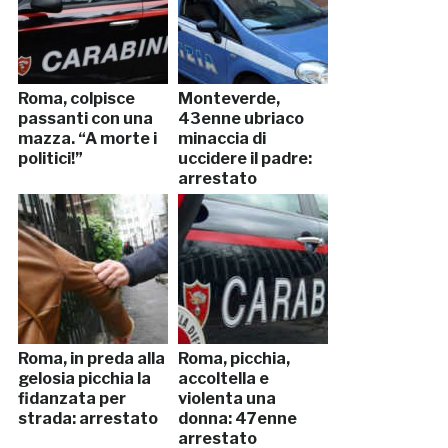
Roma, colpisce
Monteverde,
passanti con una
43enne ubriaco
mazza. “A morte i
minaccia di
politici!”
uccidere il padre:
arrestato
Roma, in preda alla
Roma, picchia,
gelosia picchia la
accoltella e
fidanzata per
violenta una
strada: arrestato
donna: 47enne
arrestato