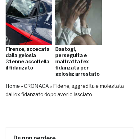
Firenze, accecata
Bastogi,
dalla gelosia
perseguita e
31enne accoltella
maltratta l’ex
il fidanzato
fidanzata per
gelosia: arrestato
Home
»
CRONACA
»
Fidene, aggredita e molestata
dall’ex fidanzato dopo averlo lasciato
Da non perdere