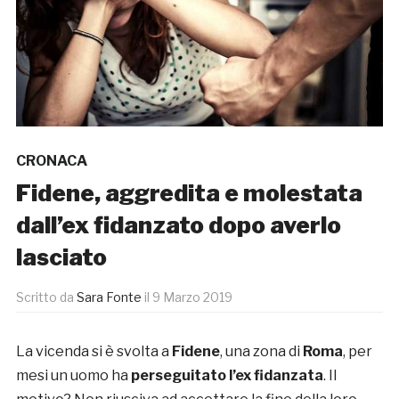
CRONACA
Fidene, aggredita e molestata
dall’ex fidanzato dopo averlo
lasciato
Scritto da
Sara Fonte
il
9 Marzo 2019
La vicenda si è svolta a
Fidene
, una zona di
Roma
, per
mesi un uomo ha
perseguitato l’ex fidanzata
. Il