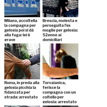
Milano, accoltella
Brescia, molesta e
la compagna per
perseguita l’ex
gelosia poi si dà
moglie per gelosia:
alla fuga: lei è
52enne ai
grave
domiciliari
Roma, in preda alla
Torvaianica,
gelosia picchia la
ferisce la
fidanzata per
compagna con un
strada: arrestato
coltello per
gelosia: arrestato