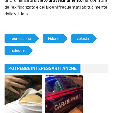
un’ordinanza di
divieto di avvicinamento
nei confronti
dell’ex fidanzata e dei luoghi frequentati abitualmente
dalla vittima.
aggressione
Fidene
gelosia
molestie
POTREBBE INTERESSARTI ANCHE