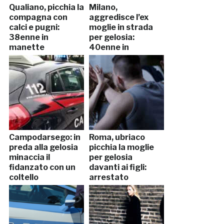
Qualiano, picchia la
Milano,
compagna con
aggredisce l’ex
calci e pugni:
moglie in strada
38enne in
per gelosia:
manette
40enne in
manette
Campodarsego: in
Roma, ubriaco
preda alla gelosia
picchia la moglie
minaccia il
per gelosia
fidanzato con un
davanti ai figli:
coltello
arrestato