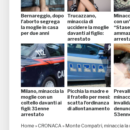
Bernareggio, dopo
Trucazzano,
Minacc
l’aborto segrega
minaccia di
con un’
la moglie in casa
uccidere la moglie
“Staser
per due anni
davanti al figlio:
ammazzo
arrestato
arrest
Milano, minaccia la
Picchia la madre e
Prevall
moglie con un
il fratello per mesi:
minacc
coltello davanti ai
scatta l’ordinanza
invalid
figli: 31enne
di allontanamento
denunc
arrestato
53enn
Home
»
CRONACA
»
Monte Compatri, minaccia la 