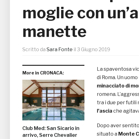
moglie con un’a
manette
Scritto da
Sara Fonte
il
3 Giugno 2019
La spaventosa vic
More in CRONACA:
di Roma. Un uomo 
minacciato di mo
romena. L’aggressi
tra i due per futil
l’ascia
che agitava
Dopo aver sentito
Club Med: San Sicario in
situato a
Monte C
arrivo, Serre Chevalier