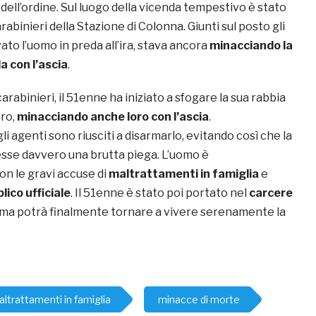
 dell’ordine. Sul luogo della vicenda tempestivo è stato
rabinieri della Stazione di Colonna. Giunti sul posto gli
to l’uomo in preda all’ira, stava ancora
minacciando la
a con l’ascia
.
arabinieri, il 51enne ha iniziato a sfogare la sua rabbia
oro,
minacciando anche loro con l’ascia
.
 agenti sono riusciti a disarmarlo, evitando così che la
sse davvero una brutta piega. L’uomo è
on le gravi accuse di
maltrattamenti in famiglia
e
lico ufficiale
. Il 51enne è stato poi portato nel
carcere
ttima potrà finalmente tornare a vivere serenamente la
ltrattamenti in famiglia
minacce di morte