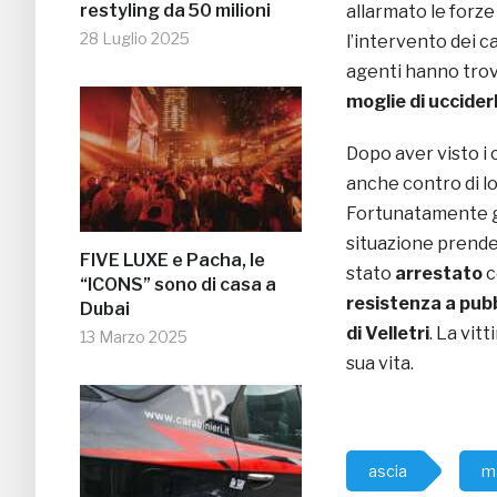
restyling da 50 milioni
allarmato le forze
28 Luglio 2025
l’intervento dei ca
agenti hanno trova
moglie di ucciderl
Dopo aver visto i c
anche contro di l
Fortunatamente gli
situazione prende
FIVE LUXE e Pacha, le
stato
arrestato
c
“ICONS” sono di casa a
resistenza a pubb
Dubai
di Velletri
. La vi
13 Marzo 2025
sua vita.
ascia
ma