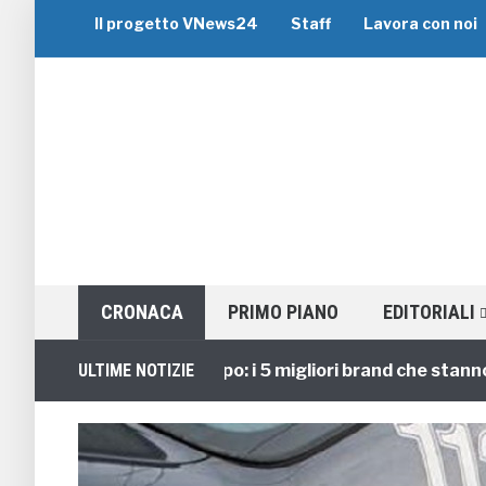
Il progetto VNews24
Staff
Lavora con noi
CRONACA
PRIMO PIANO
EDITORIALI
Viaggi di Gruppo: i 5 migliori brand che stanno guid
ULTIME NOTIZIE