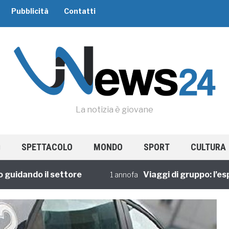
Pubblicità
Contatti
La notizia è giovane
SPETTACOLO
MONDO
SPORT
CULTURA
ando il settore
Viaggi di gruppo: l’esperi
1 annofa