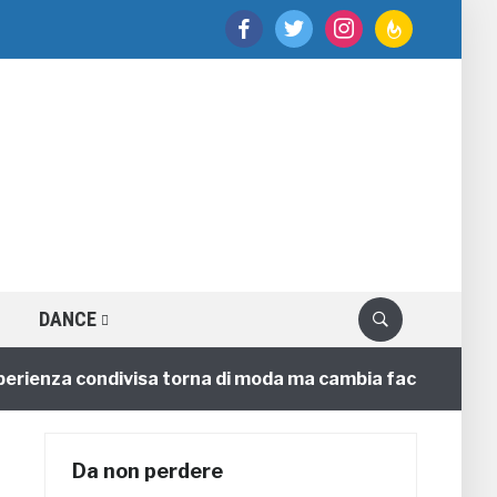
facebook
twitter
instagram
feedburner
DANCE
enza condivisa torna di moda ma cambia faccia
4 anni
Da non perdere