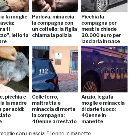
ia la moglie
Padova, minaccia
Picchia la
ascia:
la compagna con
compagna per
a ti
un coltello: la figlia
mesi: le chiede
”, lei lo fa
chiama la polizia
20.000 euro per
are
lasciarla in pace
e, picchia e
Colleferro,
Anzio, lega la
ia la madre
maltratta e
moglie e minaccia
a per soldi:
minaccia di morte
di darle fuoco:
iato
la compagna:
40enne in
e
40enne arrestato
manette
moglie con un’ascia: 51enne in manette