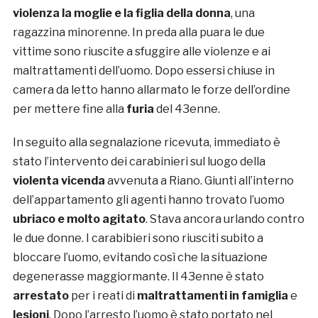
violenza la moglie e la figlia della donna
, una
ragazzina minorenne. In preda alla puara le due
vittime sono riuscite a sfuggire alle violenze e ai
maltrattamenti dell’uomo. Dopo essersi chiuse in
camera da letto hanno allarmato le forze dell’ordine
per mettere fine alla
furia
del 43enne.
In seguito alla segnalazione ricevuta, immediato è
stato l’intervento dei carabinieri sul luogo della
violenta vicenda
avvenuta a Riano. Giunti all’interno
dell’appartamento gli agenti hanno trovato l’uomo
ubriaco e molto agitato
. Stava ancora urlando contro
le due donne. I carabibieri sono riusciti subito a
bloccare l’uomo, evitando così che la situazione
degenerasse maggiormante. Il 43enne è stato
arrestato
per i reati di
maltrattamenti in famiglia
e
lesioni
. Dopo l’arresto l’uomo è stato portato nel