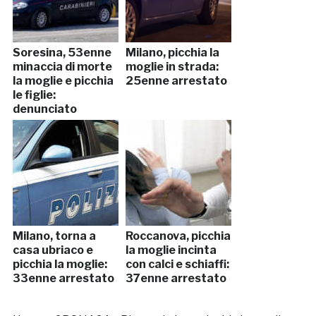
Soresina, 53enne
Milano, picchia la
minaccia di morte
moglie in strada:
la moglie e picchia
25enne arrestato
le figlie:
denunciato
Milano, torna a
Roccanova, picchia
casa ubriaco e
la moglie incinta
picchia la moglie:
con calci e schiaffi:
33enne arrestato
37enne arrestato