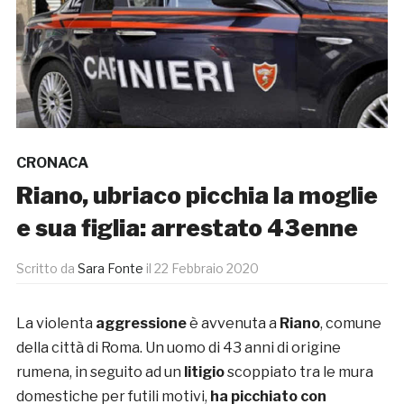
CRONACA
Riano, ubriaco picchia la moglie
e sua figlia: arrestato 43enne
Scritto da
Sara Fonte
il
22 Febbraio 2020
La violenta
aggressione
è avvenuta a
Riano
, comune
della città di Roma. Un uomo di 43 anni di origine
rumena, in seguito ad un
litigio
scoppiato tra le mura
domestiche per futili motivi,
ha picchiato con