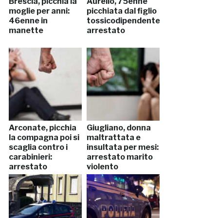
Brescia, picchia la
Aurelio, 75enne
moglie per anni:
picchiata dal figlio
46enne in
tossicodipendente:
manette
arrestato
Arconate, picchia
Giugliano, donna
la compagna poi si
maltrattata e
scaglia contro i
insultata per mesi:
carabinieri:
arrestato marito
arrestato
violento