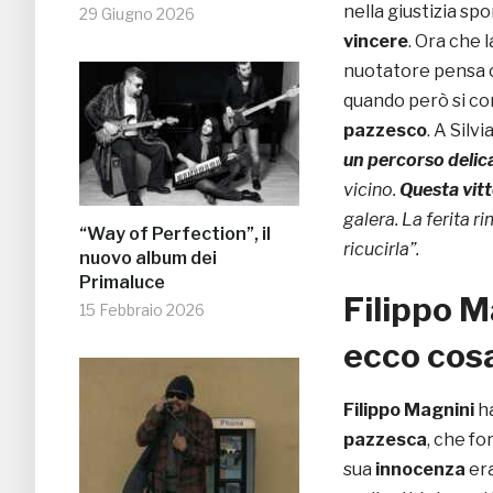
nella giustizia spo
29 Giugno 2026
vincere
. Ora che 
nuotatore pensa c
quando però si co
pazzesco
. A Silv
un percorso delic
vicino.
Questa vitt
galera. La ferita 
“Way of Perfection”, il
ricucirla”.
nuovo album dei
Primaluce
Filippo M
15 Febbraio 2026
ecco cosa
Filippo Magnini
h
pazzesca
, che fo
sua
innocenza
era