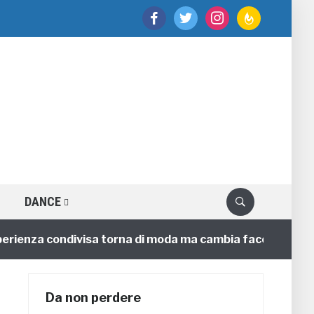
facebook
twitter
instagram
feedburner
DANCE
nza condivisa torna di moda ma cambia faccia
4 annif
Da non perdere