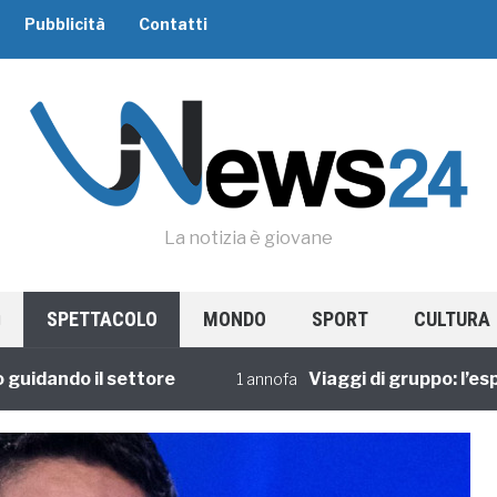
Pubblicità
Contatti
La notizia è giovane
SPETTACOLO
MONDO
SPORT
CULTURA
ando il settore
Viaggi di gruppo: l’esperie
1 annofa