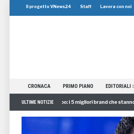
Il progetto VNews24
Staff
Lavora con noi
CRONACA
PRIMO PIANO
EDITORIALI
Viaggi di Gruppo: i 5 migliori brand che stanno guid
ULTIME NOTIZIE