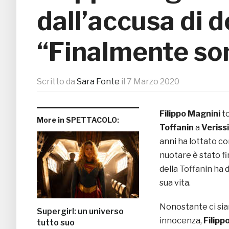
dall’accusa di d
“Finalmente so
Scritto da
Sara Fonte
il
7 Marzo 2020
Filippo Magnini
t
More in SPETTACOLO:
Toffanin
a
Veriss
anni ha lottato co
nuotare è stato 
della Toffanin ha 
sua vita.
Nonostante ci sian
Supergirl: un universo
innocenza,
Filipp
tutto suo