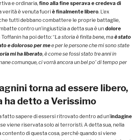
rtiva e ordinaria,
fino alla fine sperava e credeva di
la verità è venuta fuori
è finalmente libero
. L’ex
he tutti debbano combattere le proprie battaglie,
mbatte contro un’ingiustizia a detta sua è un
dolore
ia Toffanin ha poi detto: “
La storia è finita bene, ma
è stato
ato e doloroso per me
e per le persone che mi sono state
oria mi ha liberato
, è come se fossi stato tre anni in
rimane comunque, ci vorrà ancora un bel po’ di tempo per
agnini torna ad essere libero,
 ha detto a Verissimo
a fatto sapere di essersi ritrovato dentro ad un’
indagine
rse viene riservata solo ai terroristi. A detta sua, nella
 contento di questa cosa, perché quando si viene