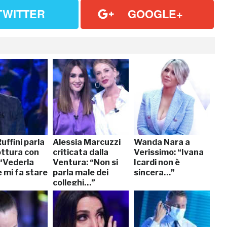
TWITTER
GOOGLE+
uffini parla
Alessia Marcuzzi
Wanda Nara a
ottura con
criticata dalla
Verissimo: “Ivana
 “Vederla
Ventura: “Non si
Icardi non è
e mi fa stare
parla male dei
sincera…”
colleghi…”