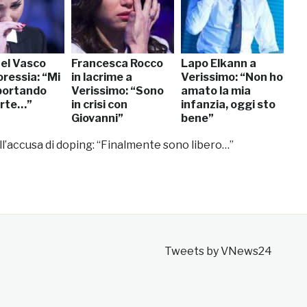
el Vasco
Francesca Rocco
Lapo Elkann a
oressia: “Mi
in lacrime a
Verissimo: “Non ho
portando
Verissimo: “Sono
amato la mia
orte…”
in crisi con
infanzia, oggi sto
Giovanni”
bene”
ll’accusa di doping: “Finalmente sono libero…”
Tweets by VNews24