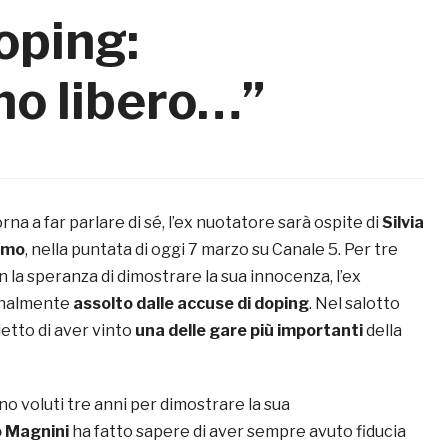
oping:
no libero…”
orna a far parlare di sé, l’ex nuotatore sarà ospite di
Silvia
imo
, nella puntata di oggi 7 marzo su Canale 5. Per tre
n la speranza di dimostrare la sua innocenza, l’ex
finalmente
assolto dalle accuse di doping
. Nel salotto
detto di aver vinto
una delle gare più importanti
della
o voluti tre anni per dimostrare la sua
o Magnini
ha fatto sapere di aver sempre avuto fiducia