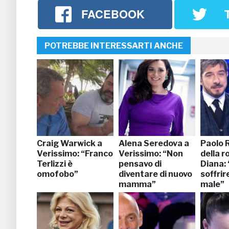
FACEBOOK
POTREBBE INTERESSARTI ANCHE
Craig Warwick a
Alena Seredova a
Paolo R
Verissimo: “Franco
Verissimo: “Non
della r
Terlizzi è
pensavo di
Diana:
omofobo”
diventare di nuovo
soffrir
mamma”
male”