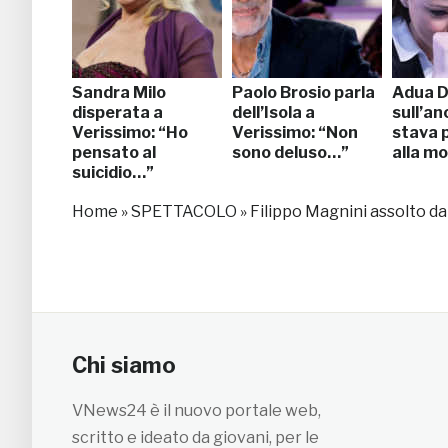
Sandra Milo
Paolo Brosio parla
Adua D
disperata a
dell’Isola a
sull’an
Verissimo: “Ho
Verissimo: “Non
stava 
pensato al
sono deluso…”
alla m
suicidio…”
Home
»
SPETTACOLO
»
Filippo Magnini assolto da
Chi siamo
VNews24 è il nuovo portale web,
scritto e ideato da giovani, per le