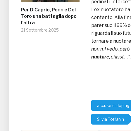
pedinati, intercett
L’ex nuotatore ha
Per DiCaprio, Penn e Del
Toro una battaglia dopo
contento. Alla fine
l’altra
parer suo il 99% d
21 Settembre 2025
riguarda il suo fu
tornare a nuotare.
non mi vedo, però 
nuotare
, chissà…”.
accuse di doping
Silvia Toffanin