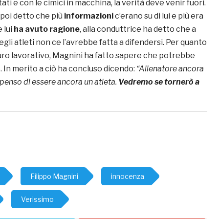
ati e con le cimici in macchina, la verità deve venir fuori.
 poi detto che più
informazioni
c’erano su di lui e più era
 lui
ha avuto ragione
, alla conduttrice ha detto che a
egli atleti non ce l’avrebbe fatta a difendersi. Per quanto
turo lavorativo, Magnini ha fatto sapere che potrebbe
 In merito a ciò ha concluso dicendo:
“Allenatore ancora
penso di essere ancora un atleta.
Vedremo se tornerò a
Filippo Magnini
innocenza
Verissimo