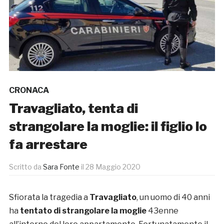
CRONACA
Travagliato, tenta di
strangolare la moglie: il figlio lo
fa arrestare
Scritto da
Sara Fonte
il
28 Maggio 2020
Sfiorata la tragedia a
Travagliato
, un uomo di 40 anni
ha
tentato di strangolare la moglie
43enne