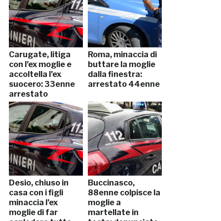
Carugate, litiga
Roma, minaccia di
con l’ex moglie e
buttare la moglie
accoltella l’ex
dalla finestra:
suocero: 33enne
arrestato 44enne
arrestato
Desio, chiuso in
Buccinasco,
casa con i figli
88enne colpisce la
minaccia l’ex
moglie a
moglie di far
martellate in