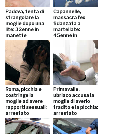
Padova, tenta di
Capannelle,
strangolare la
massacra l’ex
moglie dopo una
fidanzata a
lite: 32enne in
martellate:
manette
45enne in
manette
Roma, picchia e
Primavalle,
costringe la
ubriaco accusa la
moglie ad avere
moglie di averlo
rapporti sessuali:
tradito e la picchia:
arrestato
arrestato