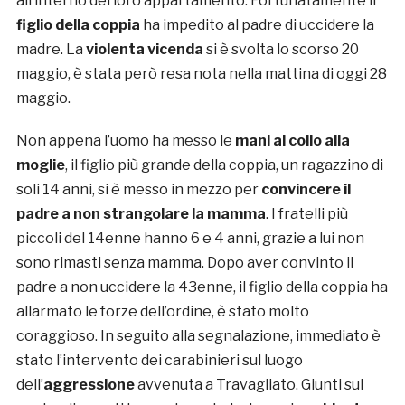
all’interno del loro appartamento. Fortunatamente il
figlio della coppia
ha impedito al padre di uccidere la
madre. La
violenta vicenda
si è svolta lo scorso 20
maggio, è stata però resa nota nella mattina di oggi 28
maggio.
Non appena l’uomo ha messo le
mani al collo alla
moglie
, il figlio più grande della coppia, un ragazzino di
soli 14 anni, si è messo in mezzo per
convincere il
padre a non strangolare la mamma
. I fratelli più
piccoli del 14enne hanno 6 e 4 anni, grazie a lui non
sono rimasti senza mamma. Dopo aver convinto il
padre a non uccidere la 43enne, il figlio della coppia ha
allarmato le forze dell’ordine, è stato molto
coraggioso. In seguito alla segnalazione, immediato è
stato l’intervento dei carabinieri sul luogo
dell’
aggressione
avvenuta a Travagliato. Giunti sul