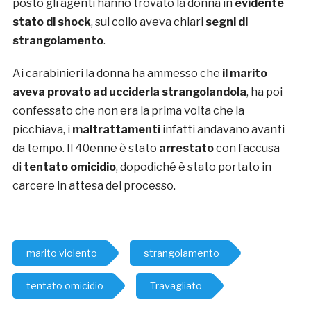
posto gli agenti hanno trovato la donna in
evidente
stato di shock
, sul collo aveva chiari
segni di
strangolamento
.
Ai carabinieri la donna ha ammesso che
il marito
aveva provato ad ucciderla strangolandola
, ha poi
confessato che non era la prima volta che la
picchiava, i
maltrattamenti
infatti andavano avanti
da tempo. Il 40enne è stato
arrestato
con l’accusa
di
tentato omicidio
, dopodiché è stato portato in
carcere in attesa del processo.
marito violento
strangolamento
tentato omicidio
Travagliato