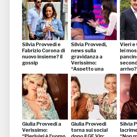
Silvia Provvedi e
Silvia Provvedi,
Vieri e
Fabrizio Corona di
news sulla
lei mos
nuovo insieme? il
gravidanza a
pancin
gossip
Verissimo:
secondo
“Aspetto una
arrivo?
bambina”
Giulia Provvedi a
Giulia Provvedi
Silvia 
Verissimo:
torna sui social
lacrime
“Pierluigi è l’uomo
dopo il GF Vip:
“Non 