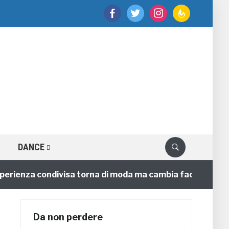
facebook
twitter
instagram
feedburner
DANCE
enza condivisa torna di moda ma cambia faccia
4 anni
Da non perdere