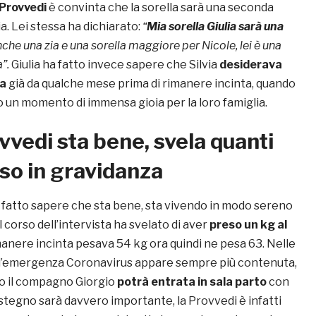
 Provvedi
è convinta che la sorella sarà una seconda
a. Lei stessa ha dichiarato:
“
Mia sorella Giulia sarà una
nche una zia e una sorella maggiore per Nicole, lei è una
a”.
Giulia ha fatto invece sapere che Silvia
desiderava
a
già da qualche mese prima di rimanere incinta, quando
o un momento di immensa gioia per la loro famiglia.
ovvedi sta bene, svela quanti
so in gravidanza
 fatto sapere che sta bene, sta vivendo in modo sereno
l corso dell’intervista ha svelato di aver
preso un kg al
imanere incinta pesava 54 kg ora quindi ne pesa 63. Nelle
 l’emergenza Coronavirus appare sempre più contenuta,
o il compagno Giorgio
potrà entrata in sala parto
con
sostegno sarà davvero importante, la Provvedi è infatti