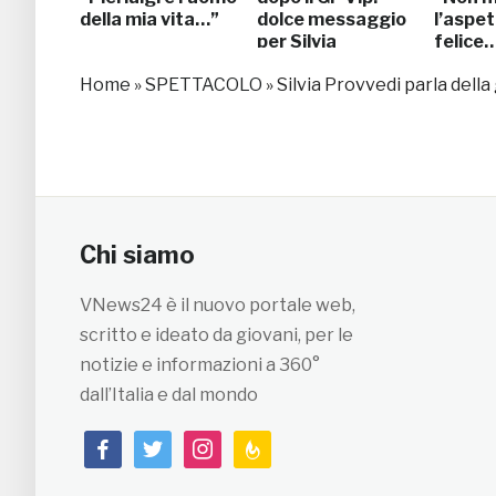
della mia vita…”
dolce messaggio
l’aspe
per Silvia
felice
Home
»
SPETTACOLO
»
Silvia Provvedi parla dell
Chi siamo
VNews24 è il nuovo portale web,
scritto e ideato da giovani, per le
notizie e informazioni a 360°
dall’Italia e dal mondo
facebook
twitter
instagram
feedburner