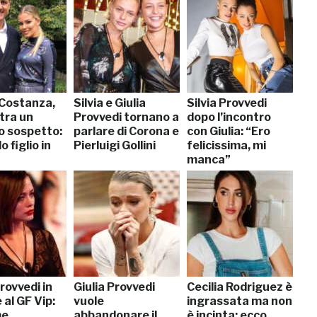
 Costanza,
Silvia e Giulia
Silvia Provvedi
tra un
Provvedi tornano a
dopo l’incontro
o sospetto:
parlare di Corona e
con Giulia: “Ero
 figlio in
Pierluigi Gollini
felicissima, mi
manca”
Provvedi in
Giulia Provvedi
Cecilia Rodriguez è
 al GF Vip:
vuole
ingrassata ma non
me
abbandonare il
è incinta: ecco