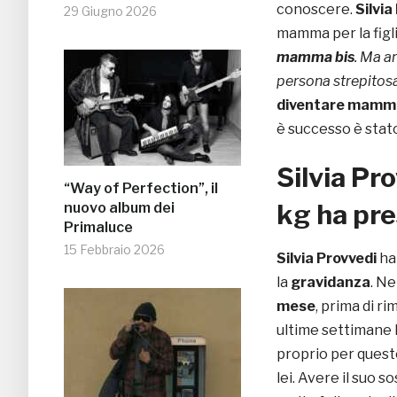
conoscere.
Silvia
29 Giugno 2026
mamma per la figli
mamma bis
. Ma a
persona strepitos
diventare mamm
è successo è stat
Silvia Pr
“Way of Perfection”, il
kg ha pre
nuovo album dei
Primaluce
15 Febbraio 2026
Silvia Provvedi
ha
la
gravidanza
. Ne
mese
, prima di r
ultime settimane
proprio per quest
lei. Avere il suo 