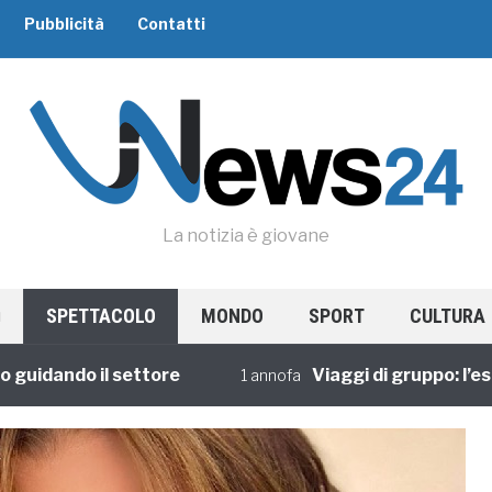
Pubblicità
Contatti
La notizia è giovane
SPETTACOLO
MONDO
SPORT
CULTURA
dando il settore
Viaggi di gruppo: l’esperi
1 annofa