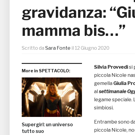
gravidanza: “Gi
mamma bis…”
Scritto da
Sara Fonte
il
12 Giugno 2020
Silvia Provvedi
si
More in SPETTACOLO:
piccola Nicole nasce
gemella
Giulia Pr
al
settimanale Og
legame speciale. 
simbiosi.
Entrambe sono dav
Supergirl: un universo
piccola Nicole, n
tutto suo