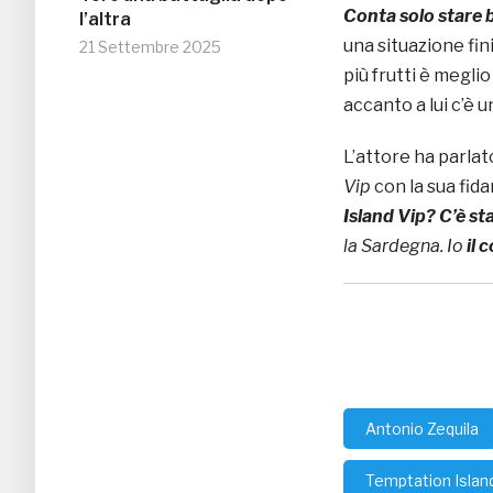
Conta solo stare 
l’altra
una situazione fin
21 Settembre 2025
più frutti è megl
accanto a lui c’è 
L’attore ha parlato
Vip
con la sua fida
Island Vip? C’è st
la Sardegna. Io
il 
Antonio Zequila
Temptation Islan