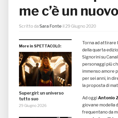
me c’è un nuov
Scritto da
Sara Fonte
il
29 Giugno 2020
Torna ad attirare 
More in SPETTACOLO:
della quarta edizi
Signorini su Canale
personaggi più chi
immenso amore per
per sei anni, in di
la proposta di matr
Supergirl: un universo
Ad oggi
Antonio Z
tutto suo
giovane modella di
29 Giugno 2026
frequentano da m