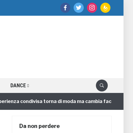
facebook
twitter
instagram
feedburner
DANCE
nza condivisa torna di moda ma cambia faccia
4 anni
Da non perdere