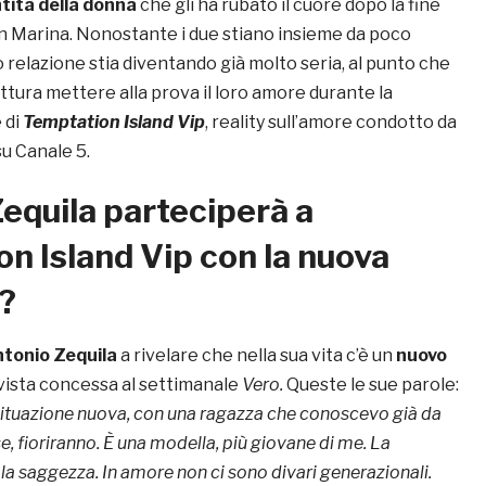
ntità
della donna
che gli ha rubato il cuore dopo la fine
on Marina. Nonostante i due stiano insieme da poco
 relazione stia diventando già molto seria, al punto che
tura mettere alla prova il loro amore durante la
 di
Temptation Island Vip
, reality sull’amore condotto da
u Canale 5.
equila parteciperà a
n Island Vip con la nuova
?
tonio Zequila
a rivelare che nella sua vita c’è un
nuovo
rvista concessa al settimanale
Vero.
Queste le sue parole:
situazione nuova, con una ragazza che conoscevo già da
e, fioriranno. È una modella, più giovane di me. La
la saggezza. In amore non ci sono divari generazionali.