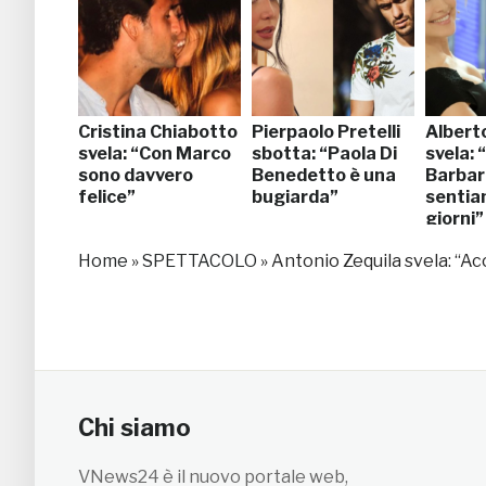
Cristina Chiabotto
Pierpaolo Pretelli
Albert
svela: “Con Marco
sbotta: “Paola Di
svela: “
sono davvero
Benedetto è una
Barbar
felice”
bugiarda”
sentiam
giorni”
Home
»
SPETTACOLO
»
Antonio Zequila svela: “A
Chi siamo
VNews24 è il nuovo portale web,