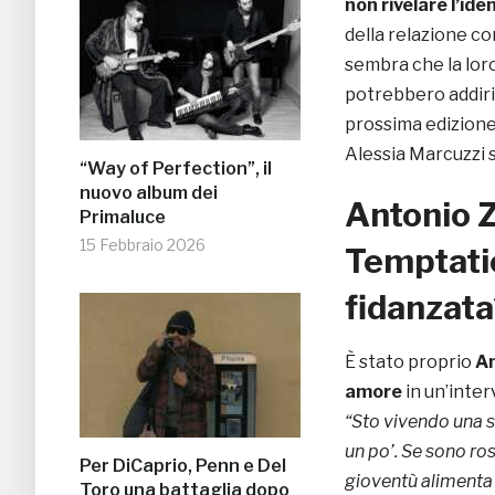
non rivelare l’ide
della relazione c
sembra che la loro
potrebbero addirit
prossima edizione
Alessia Marcuzzi s
“Way of Perfection”, il
nuovo album dei
Antonio Z
Primaluce
15 Febbraio 2026
Temptatio
fidanzata
È stato proprio
An
amore
in un’inte
“Sto vivendo una 
un po’. Se sono ros
Per DiCaprio, Penn e Del
gioventù alimenta 
Toro una battaglia dopo