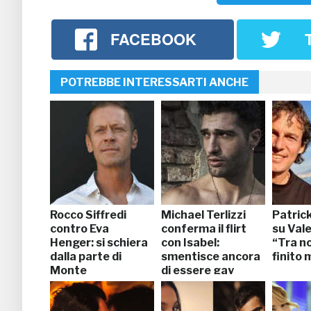
FACEBOOK
POTREBBE INTERESSARTI ANCHE
Rocco Siffredi
Michael Terlizzi
Patric
contro Eva
conferma il flirt
su Vale
Henger: si schiera
con Isabel:
“Tra no
dalla parte di
smentisce ancora
finito
Monte
di essere gay