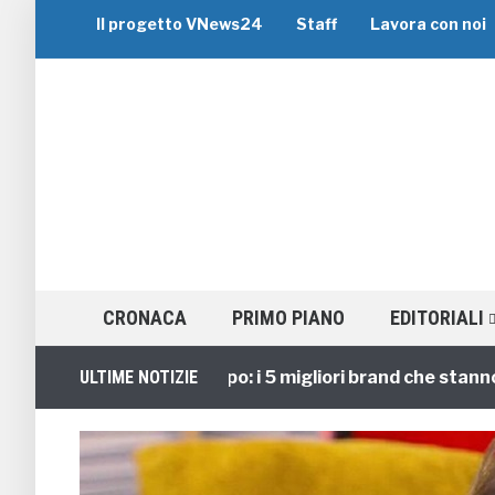
Il progetto VNews24
Staff
Lavora con noi
CRONACA
PRIMO PIANO
EDITORIALI
Viaggi di Gruppo: i 5 migliori brand che stanno guid
ULTIME NOTIZIE