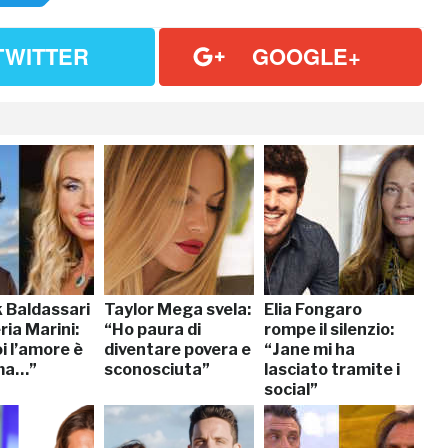
TWITTER
GOOGLE+
k Baldassari
Taylor Mega svela:
Elia Fongaro
ria Marini:
“Ho paura di
rompe il silenzio:
i l’amore è
diventare povera e
“Jane mi ha
 ma…”
sconosciuta”
lasciato tramite i
social”