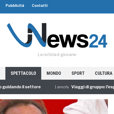
Pubblicità
Contatti
La notizia è giovane
SPETTACOLO
MONDO
SPORT
CULTURA
ando il settore
Viaggi di gruppo: l’esperie
1 annofa