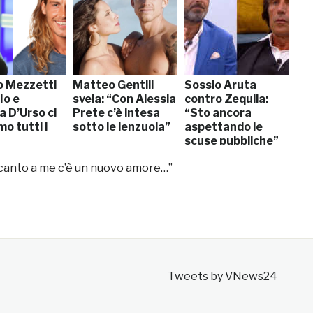
o Mezzetti
Matteo Gentili
Sossio Aruta
Io e
svela: “Con Alessia
contro Zequila:
a D’Urso ci
Prete c’è intesa
“Sto ancora
o tutti i
sotto le lenzuola”
aspettando le
scuse pubbliche”
ccanto a me c’è un nuovo amore…”
Tweets by VNews24