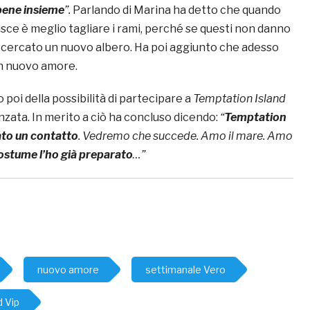
bene insieme
”.
Parlando di Marina ha detto che quando
isce è meglio tagliare i rami, perché se questi non danno
io cercato un nuovo albero. Ha poi aggiunto che adesso
un nuovo amore.
 poi della possibilità di partecipare a
Temptation Island
nzata. In merito a ciò ha concluso dicendo:
“
Temptation
ato un contatto
. Vedremo che succede. Amo il mare. Amo
costume l’ho già preparato
…”
nuovo amore
settimanale Vero
d Vip