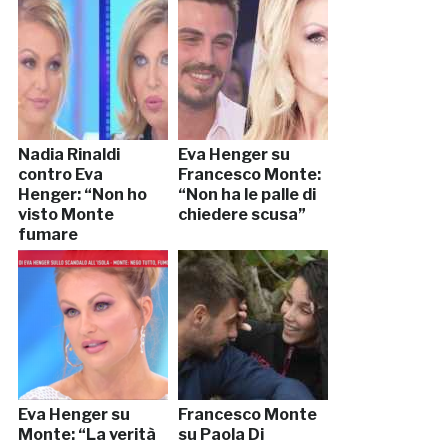
Nadia Rinaldi
Eva Henger su
contro Eva
Francesco Monte:
Henger: “Non ho
“Non ha le palle di
visto Monte
chiedere scusa”
fumare
marijuana”
Eva Henger su
Francesco Monte
Monte: “La verità
su Paola Di