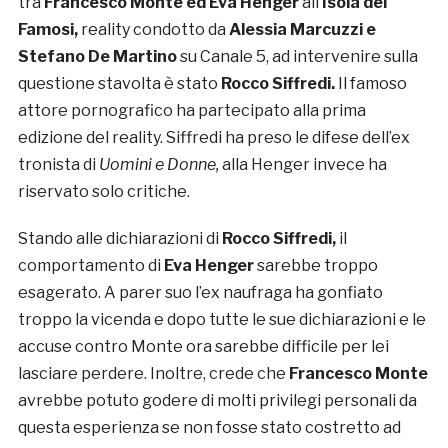
tra
Francesco Monte ed Eva Henger
all’
Isola dei
Famosi,
reality condotto da
Alessia Marcuzzi e
Stefano De Martino
su Canale 5, ad intervenire sulla
questione stavolta è stato
Rocco Siffredi.
Il famoso
attore pornografico ha partecipato alla prima
edizione del reality. Siffredi ha preso le difese dell’ex
tronista di
Uomini e Donne,
alla Henger invece ha
riservato solo critiche.
Stando alle dichiarazioni di
Rocco Siffredi,
il
comportamento di
Eva Henger
sarebbe troppo
esagerato. A parer suo l’ex naufraga ha gonfiato
troppo la vicenda e dopo tutte le sue dichiarazioni e le
accuse contro Monte ora sarebbe difficile per lei
lasciare perdere. Inoltre, crede che
Francesco Monte
avrebbe potuto godere di molti privilegi personali da
questa esperienza se non fosse stato costretto ad