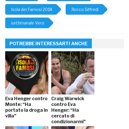
Isola dei Famosi 2018
Rocco Siffredi
settimanale Vero
POTREBBE INTERESSARTI ANCHE
Eva Henger contro
Craig Warwick
Monte: “Ha
contro Eva
portato la droga in
Henger: “Ha
villa”
cercato di
condizionarmi”