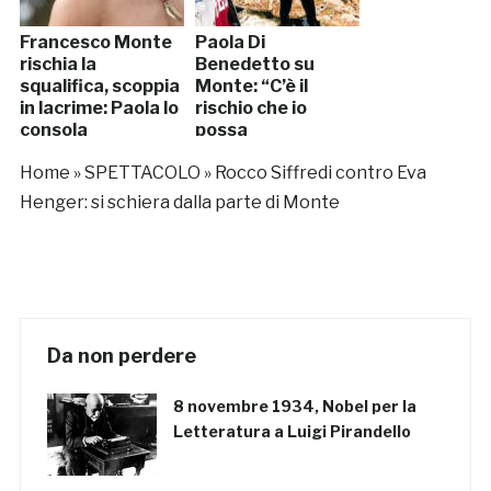
Francesco Monte
Paola Di
rischia la
Benedetto su
squalifica, scoppia
Monte: “C’è il
in lacrime: Paola lo
rischio che io
consola
possa
innamorarmi”
Home
»
SPETTACOLO
»
Rocco Siffredi contro Eva
Henger: si schiera dalla parte di Monte
Da non perdere
8 novembre 1934, Nobel per la
Letteratura a Luigi Pirandello