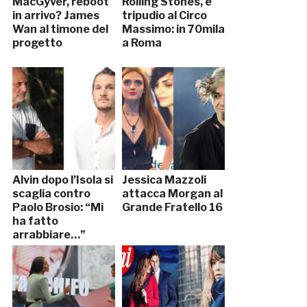
MacGyver, reboot
Rolling Stones, è
in arrivo? James
tripudio al Circo
Wan al timone del
Massimo: in 70mila
progetto
a Roma
Alvin dopo l’Isola si
Jessica Mazzoli
scaglia contro
attacca Morgan al
Paolo Brosio: “Mi
Grande Fratello 16
ha fatto
arrabbiare…”