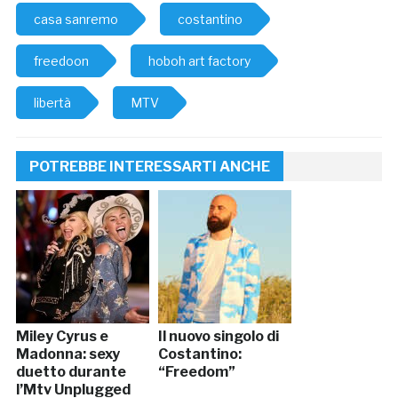
casa sanremo
costantino
freedoon
hoboh art factory
libertà
MTV
POTREBBE INTERESSARTI ANCHE
Miley Cyrus e
Il nuovo singolo di
Madonna: sexy
Costantino:
duetto durante
“Freedom”
l’Mtv Unplugged