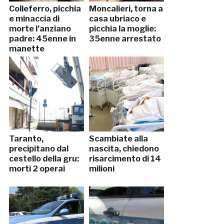
Colleferro, picchia
Moncalieri, torna a
e minaccia di
casa ubriaco e
morte l’anziano
picchia la moglie:
padre: 45enne in
35enne arrestato
manette
Taranto,
Scambiate alla
precipitano dal
nascita, chiedono
cestello della gru:
risarcimento di 14
morti 2 operai
milioni