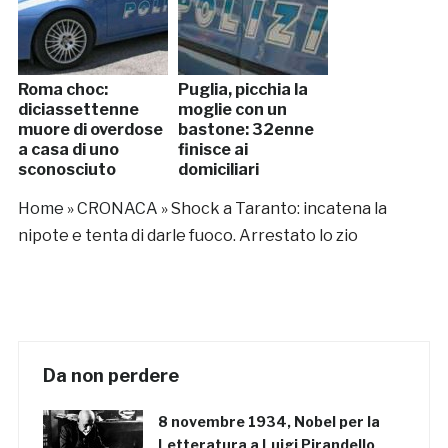
Roma choc:
Puglia, picchia la
diciassettenne
moglie con un
muore di overdose
bastone: 32enne
a casa di uno
finisce ai
sconosciuto
domiciliari
Home
»
CRONACA
»
Shock a Taranto: incatena la
nipote e tenta di darle fuoco. Arrestato lo zio
Da non perdere
8 novembre 1934, Nobel per la
Letteratura a Luigi Pirandello