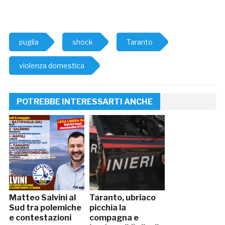
puglia
shock
Taranto
violenza domestica
POTREBBE INTERESSARTI ANCHE
Matteo Salvini al
Taranto, ubriaco
Sud tra polemiche
picchia la
e contestazioni
compagna e