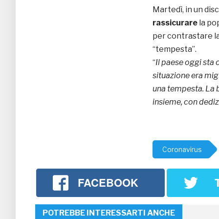
Martedì, in un disc
rassicurare
la po
per contrastare l
“tempesta”.
“
Il paese oggi sta
situazione era mig
una tempesta. La b
insieme, con dedi
Coronavirus
FACEBOOK
POTREBBE INTERESSARTI ANCHE