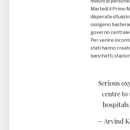
milioni di persone
Martedì il Primo M
disperata situazio
ossigeno basteran
governo centrale
Per venire incontr
stati hanno creato
banchetti, stazion
Serious oxy
centre to
hospitals 
— Arvind K