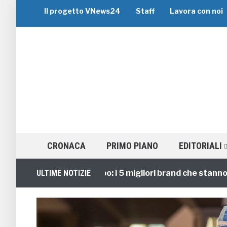
Il progetto VNews24
Staff
Lavora con noi
CRONACA
PRIMO PIANO
EDITORIALI
Viaggi di Gruppo: i 5 migliori brand che stanno guida
ULTIME NOTIZIE