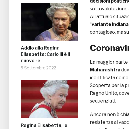
decisioni politich
sottovalutazione d
All’attuale situa
“
variante indiana
contagioso, ma su 
Coronavir
Addio alla Regina
Elisabetta: Carlo III è il
nuovo re
La maggior parte d
9 Settembre 2022
Maharashtra
dov
identificata com
Scoperta per la pr
Regno Unito, dove 
sequenziati.
Ancora non è chia
resistenza ai vacc
Regina Elisabetta, le