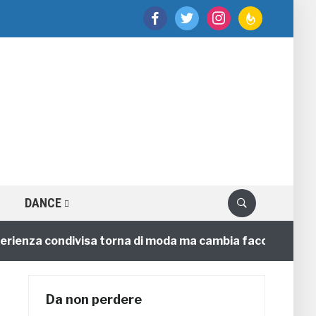
facebook
twitter
instagram
feedburner
DANCE
za condivisa torna di moda ma cambia faccia
4 annifa
Da non perdere