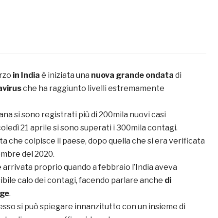
arzo
in India
è iniziata una
nuova grande ondata
di
virus
che ha raggiunto livelli estremamente
ana si sono registrati più di 200mila nuovi casi
oledì 21 aprile si sono superati i 300mila contagi.
a che colpisce il paese, dopo quella che si era verificata
embre del 2020.
 arrivata proprio quando a febbraio l’India aveva
ibile calo dei contagi, facendo parlare anche
di
gge
.
esso si può spiegare innanzitutto con un insieme di