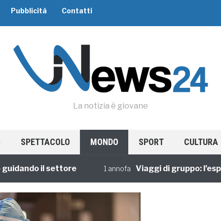
Pubblicità
Contatti
La notizia è giovane
SPETTACOLO
MONDO
SPORT
CULTURA
ndo il settore
Viaggi di gruppo: l’esperien
1 annofa