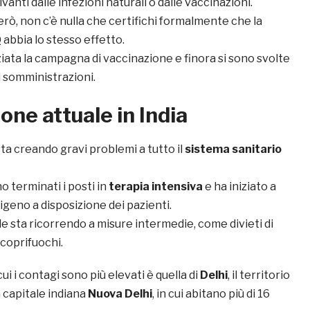
vanti dalle infezioni naturali o dalle vaccinazioni.
rò, non c’è nulla che certifichi formalmente che la
bbia lo stesso effetto.
iziata la campagna di vaccinazione e finora si sono svolte
di somministrazioni.
one attuale in India
ta creando gravi problemi a tutto il
sistema sanitario
o terminati i posti in
terapia intensiva
e ha iniziato a
igeno a disposizione dei pazienti.
e sta ricorrendo a misure intermedie, come divieti di
coprifuochi.
ui i contagi sono più elevati è quella di
Delhi
, il territorio
capitale indiana
Nuova Delhi
, in cui abitano più di 16