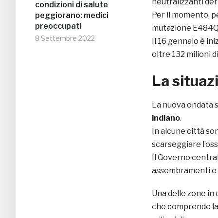
neutralizzanti deri
condizioni di salute
Per il momento, pe
peggiorano: medici
preoccupati
mutazione E484Q a
8 Settembre 2022
Il 16 gennaio è in
oltre 132 milioni 
La situazi
La nuova ondata s
indiano
.
In alcune città son
scarseggiare l’oss
Il Governo central
assembramenti e 
Una delle zone in c
che comprende la 