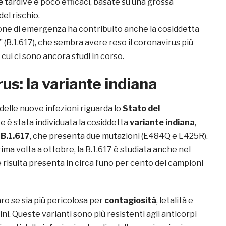
e
tardive e poco efficaci, basate su una grossa
el rischio.
zione di emergenza ha contribuito anche la cosiddetta
” (B.1.617), che sembra avere reso il coronavirus più
cui ci sono ancora studi in corso.
us: la variante indiana
elle nuove infezioni riguarda lo
Stato del
e è stata individuata la cosiddetta
variante indiana
,
e
B.1.617
, che presenta due mutazioni (E484Q e L425R).
ima volta a ottobre, la B.1.617 è studiata anche nel
risulta presenta in circa l’uno per cento dei campioni
ro se sia più pericolosa per
contagiosità
, letalità e
ini. Queste varianti sono più resistenti agli anticorpi