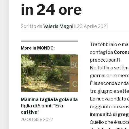
in 24 ore
Scritto da
Valeria Magni
il
23 Aprile 2021
Tra febbraio e m
More in MONDO:
contagi da
Corona
preoccupanti.
Nell’ultima settim
giornalieri, e merc
È la seconda ondat
tra giugno e sett
La nuova ondata è
Mamma taglia la gola alla
figlia di 5 anni: “Era
raggiunto un sens
cattiva”
immunità di gre
20 Ottobre 2022
Quello che è succ