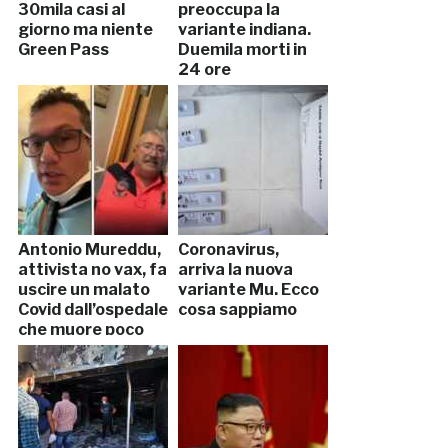
30mila casi al
preoccupa la
giorno ma niente
variante indiana.
Green Pass
Duemila morti in
24 ore
Antonio Mureddu,
Coronavirus,
attivista no vax, fa
arriva la nuova
uscire un malato
variante Mu. Ecco
Covid dall’ospedale
cosa sappiamo
che muore poco
dopo