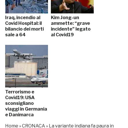
Iraq, incendio al
Kim Jong-un
Covid Hospital: il
ammette: “grave
bilancio dei morti
incidente” legato
sale a 64
al Covid19
Terrorismo e
Covid19: USA
sconsigliano
viaggi in Germania
e Danimarca
Home
»
CRONACA
»
La variante indiana fa paura in