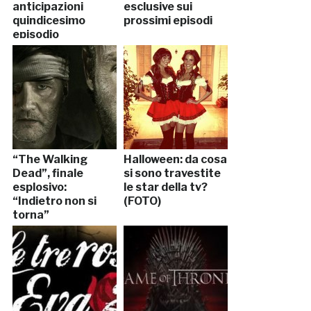
anticipazioni
esclusive sui
quindicesimo
prossimi episodi
episodio
“The Walking
Halloween: da cosa
Dead”, finale
si sono travestite
esplosivo:
le star della tv?
“Indietro non si
(FOTO)
torna”