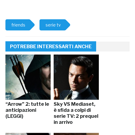
friends
serie tv
POTREBBE INTERESSARTI ANCHE
“Arrow” 2: tutte le
Sky VS Mediaset,
anticipazioni
è sfida a colpi di
(LEGGI)
serie TV: 2 prequel
in arrivo