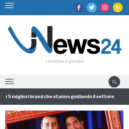
facebook
twitter
instagram
feedburn
La notizia è giovane
 5 migliori brand che stanno guidando il settore
1 a