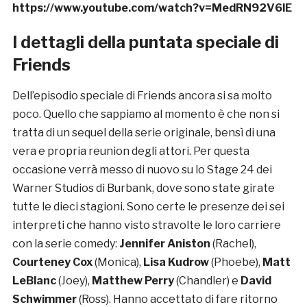
https://www.youtube.com/watch?v=MedRN92V6lE
I dettagli della puntata speciale di
Friends
Dell’episodio speciale di Friends ancora si sa molto
poco. Quello che sappiamo al momento è che non si
tratta di un sequel della serie originale, bensì di una
vera e propria reunion degli attori. Per questa
occasione verrà messo di nuovo su lo Stage 24 dei
Warner Studios di Burbank, dove sono state girate
tutte le dieci stagioni. Sono certe le presenze dei sei
interpreti che hanno visto stravolte le loro carriere
con la serie comedy:
Jennifer Aniston
(Rachel),
Courteney Cox
(Monica),
Lisa Kudrow
(Phoebe),
Matt
LeBlanc
(Joey),
Matthew Perry
(Chandler) e
David
Schwimmer
(Ross). Hanno accettato di fare ritorno