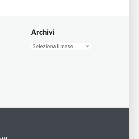
Archivi
Archivi
tti