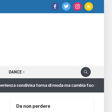
facebook
twitter
instagram
feedburner
DANCE
nza condivisa torna di moda ma cambia faccia
4 annif
Da non perdere