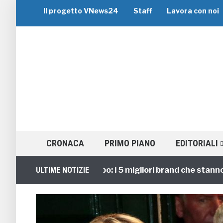
Il progetto VNews24
Staff
Lavora con noi
CRONACA
PRIMO PIANO
EDITORIALI
Viaggi di Gruppo: i 5 migliori brand che stanno guid
ULTIME NOTIZIE