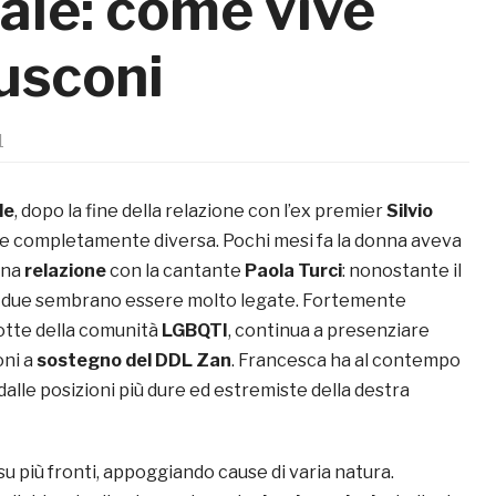
ale: come vive
lusconi
1
le
, dopo la fine della relazione con l’ex premier
Silvio
re completamente diversa. Pochi mesi fa la donna aveva
una
relazione
con la cantante
Paola Turci
: nonostante il
e due sembrano essere molto legate. Fortemente
otte della comunità
LGBQTI
, continua a presenziare
oni a
sostegno del DDL Zan
. Francesca ha al contempo
dalle posizioni più dure ed estremiste della destra
u più fronti, appoggiando cause di varia natura.