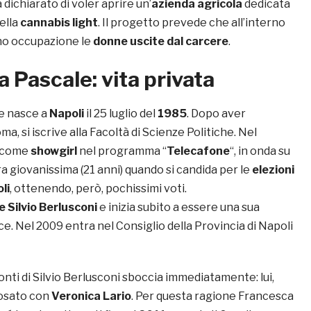
ichiarato di voler aprire un’
azienda agricola
dedicata
della
cannabis light
. Il progetto prevede che all’interno
ino occupazione le
donne uscite dal carcere
.
 Pascale: vita privata
e nasce a
Napoli
il 25 luglio del
1985
. Dopo aver
ma, si iscrive alla Facoltà di Scienze Politiche. Nel
a come
showgirl
nel programma “
Telecafone
“, in onda su
ra giovanissima (21 anni) quando si candida per le
elezioni
li
, ottenendo, però, pochissimi voti.
 Silvio Berlusconi
e inizia subito a essere una sua
e. Nel 2009 entra nel Consiglio della Provincia di Napoli
nti di Silvio Berlusconi sboccia immediatamente: lui,
posato con
Veronica Lario
. Per questa ragione Francesca