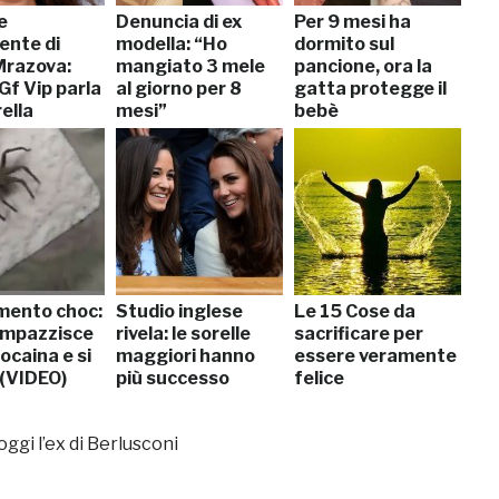
e
Denuncia di ex
Per 9 mesi ha
ente di
modella: “Ho
dormito sul
Mrazova:
mangiato 3 mele
pancione, ora la
 Gf Vip parla
al giorno per 8
gatta protegge il
ella
mesi”
bebè
a…
mento choc:
Studio inglese
Le 15 Cose da
impazzisce
rivela: le sorelle
sacrificare per
cocaina e si
maggiori hanno
essere veramente
 (VIDEO)
più successo
felice
ggi l’ex di Berlusconi