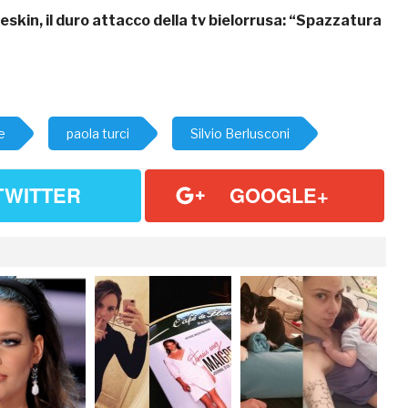
skin, il duro attacco della tv bielorrusa: “Spazzatura
e
paola turci
Silvio Berlusconi
TWITTER
GOOGLE+