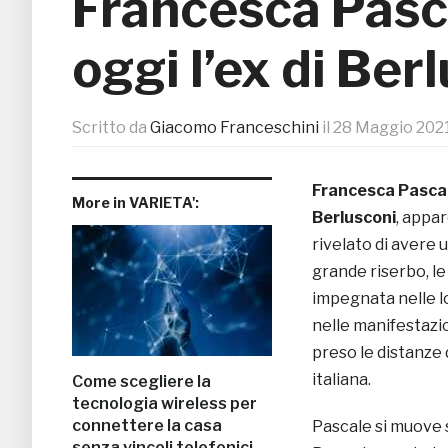
Francesca Pasc
oggi l’ex di Ber
Scritto da
Giacomo Franceschini
il
28 Maggio 202
Francesca Pasca
More in VARIETA':
Berlusconi
, appa
rivelato di avere 
grande riserbo, l
impegnata nelle l
nelle manifestazi
preso le distanze 
italiana.
Come scegliere la
tecnologia wireless per
connettere la casa
Pascale si muove s
senza vincoli telefonici