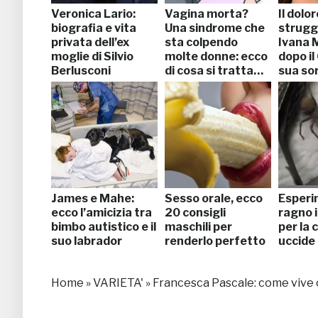
Veronica Lario:
Vagina morta?
Il dolor
biografia e vita
Una sindrome che
strugg
privata dell’ex
sta colpendo
Ivana 
moglie di Silvio
molte donne: ecco
dopo il
Berlusconi
di cosa si tratta…
sua sor
Teres
James e Mahe:
Sesso orale, ecco
Esperi
ecco l’amicizia tra
20 consigli
ragno 
bimbo autistico e il
maschili per
per la 
suo labrador
renderlo perfetto
uccide
Home
»
VARIETA'
»
Francesca Pascale: come vive o