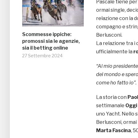
Pascale tiene per 
ormai single, deci
relazione con la d
compagno e stringe
Scommesse ippiche:
Berlusconi.
promossi sia le agenzie,
La relazione tra i
sia il betting online
ufficialmente la
r
27 Settembre 2024
“Al mio presidente 
del mondo e spero 
come ho fatto io”.
La storia con
Paol
settimanale
Oggi
uno Yacht. Nello 
Berlusconi, ormai
Marta Fascina
, 5