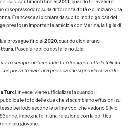
sé i suoi sentimenti fino al
2011
, quando Il Cavaliere,
de di soprassedere sulla differenza d’età e di iniziare una
onna. Francesca si dichiara da subito molto gelosa del
 presto un’importante amicizia con Marina, la figlia di
 due prosegue fino al
2020
, quando dichiarano
ottura
. Pascale replica così alla notizia:
vorrò sempre un bene infinito. Gli auguro tutta la felicità
che possa trovare una persona che si prenda cura di lui
a Turci
, invece, viene ufficializzata quando il
pubblica le foto delle due che si scambiano effusioni su
stesso periodo escono le prime voci che vedono Silvio
 83enne, impegnato in una relazione con la politica
0 anni più giovane.