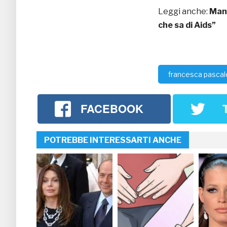
Leggi anche:
Mane
che sa di Aids”
francesca pascal
FACEBOOK
POTREBBE INTERESSARTI ANCHE