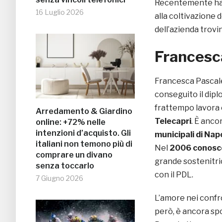
Recentemente ha d
16 Luglio 2026
alla coltivazione 
dell’azienda trov
Francesca
Francesca Pascal
conseguito il diplo
frattempo lavor
Arredamento & Giardino
Telecapri
. È anco
online: +72% nelle
intenzioni d’acquisto. Gli
municipali di Napo
italiani non temono più di
Nel
2006 conosce
comprare un divano
grande sostenitric
senza toccarlo
con il PDL.
7 Giugno 2026
L’amore nei confro
però, è ancora s