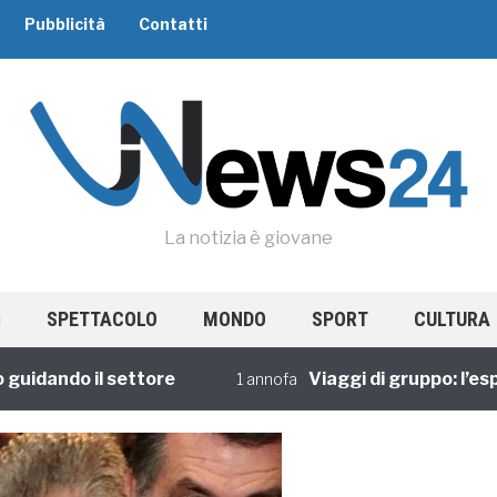
Pubblicità
Contatti
La notizia è giovane
SPETTACOLO
MONDO
SPORT
CULTURA
ando il settore
Viaggi di gruppo: l’esperie
1 annofa