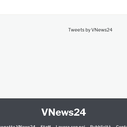
Tweets by VNews24
VNews24
 progetto VNews24
Staff
Lavora con noi
Pubblicità
Conta