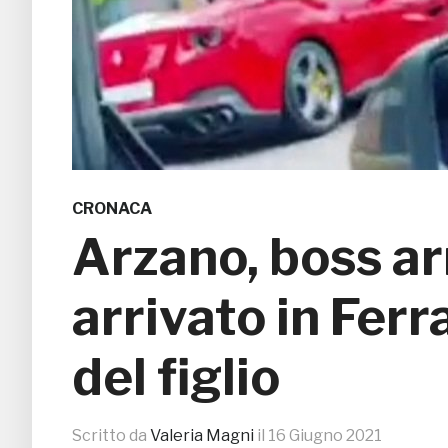
CRONACA
Arzano, boss ar
arrivato in Ferr
del figlio
Scritto da
Valeria Magni
il
16 Giugno 2021