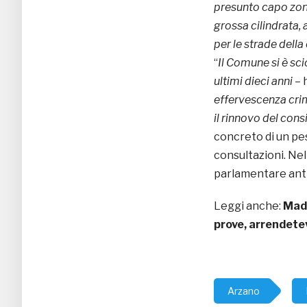
presunto capo zon
grossa cilindrata
per le strade della
“
Il Comune si è sci
ultimi dieci anni
– 
effervescenza crim
il rinnovo del co
concreto di un p
consultazioni. Nel
parlamentare antim
Leggi anche:
Madd
prove, arrendete
Arzano