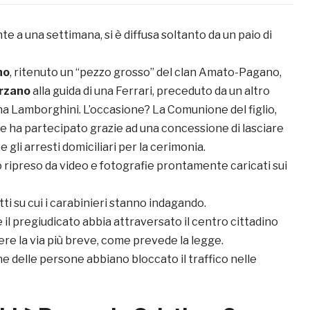
te a una settimana, si è diffusa soltanto da un paio di
no
, ritenuto un “pezzo grosso” del clan Amato-Pagano,
rzano
alla guida di una Ferrari, preceduto da un altro
na Lamborghini. L’occasione? La Comunione del figlio,
ale ha partecipato grazie ad una concessione di lasciare
li arresti domiciliari per la cerimonia.
 ripreso da video e fotografie prontamente caricati sui
tti su cui i carabinieri stanno indagando.
 il pregiudicato abbia attraversato il centro cittadino
re la via più breve, come prevede la legge.
e delle persone abbiano bloccato il traffico nelle