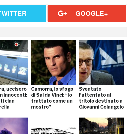
TWITTER
GOOGLE+
a, uccisero
Camorra, lo sfogo
Sventato
m innocenti:
di Sal da Vinci: “Io
l’attentato al
ti clan
trattato come un
tritolo destinato a
ella
mostro”
Giovanni Colangelo