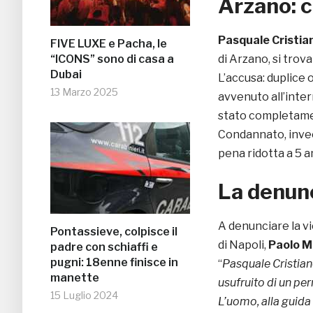
Arzano: c
Pasquale Cristia
FIVE LUXE e Pacha, le
“ICONS” sono di casa a
di Arzano, si trova 
Dubai
L’accusa: duplice
13 Marzo 2025
avvenuto all’inter
stato completame
Condannato, invec
pena ridotta a 5 an
La denunc
A denunciare la v
Pontassieve, colpisce il
di Napoli,
Paolo 
padre con schiaffi e
pugni: 18enne finisce in
“
Pasquale Cristian
manette
usufruito di un pe
15 Luglio 2024
L’uomo, alla guida