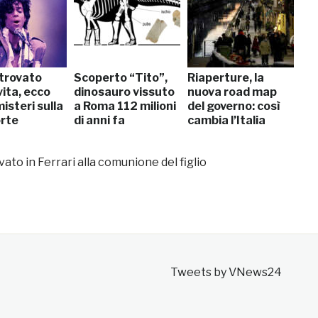
 trovato
Scoperto “Tito”,
Riaperture, la
ita, ecco
dinosauro vissuto
nuova road map
misteri sulla
a Roma 112 milioni
del governo: così
rte
di anni fa
cambia l’Italia
vato in Ferrari alla comunione del figlio
Tweets by VNews24