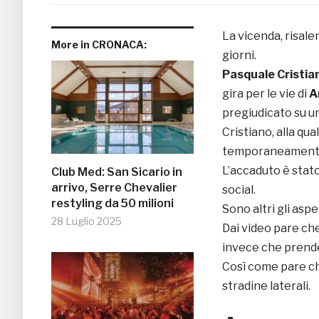
La vicenda, risalen
More in CRONACA:
giorni.
Pasquale Cristia
gira per le vie di
A
pregiudicato su u
Cristiano, alla qu
temporaneamente g
L’accaduto è stato
Club Med: San Sicario in
arrivo, Serre Chevalier
social.
restyling da 50 milioni
Sono altri gli aspe
28 Luglio 2025
Dai video pare che
invece che prende
Così come pare ch
stradine laterali.