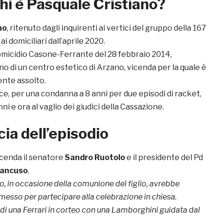
hi è Pasquale Cristiano?
no
, ritenuto dagli inquirenti ai vertici del gruppo della 167
ai domiciliari dall’aprile 2020.
 omicidio Casone-Ferrante del 28 febbraio 2014,
no di un centro estetico di Arzano, vicenda per la quale è
nte assolto.
e, per una condanna a 8 anni per due episodi di racket,
ni e ora al vaglio dei giudici della Cassazione.
ia dell’episodio
icenda il senatore
Sandro Ruotolo
e il presidente del Pd
Mancuso
.
o, in occasione della comunione del figlio, avrebbe
rmesso per partecipare alla celebrazione in chiesa.
 di una Ferrari in corteo con una Lamborghini guidata dal