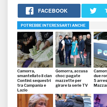
FACEBOOK
POTREBBE INTERESSARTI ANCHE
Camorra,
Gomorra, accusa
Camorr
smantellato il clan
choc: pagate
due ro
Contini: sequestri
mazzette per
5 arres
tra Campania e
girare la serie TV
Mazzar
Lazio