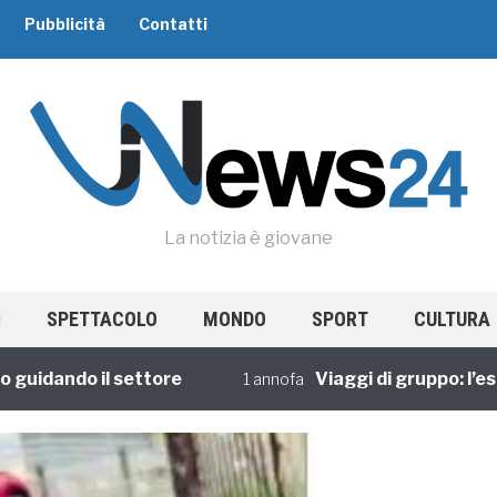
Pubblicità
Contatti
La notizia è giovane
SPETTACOLO
MONDO
SPORT
CULTURA
dando il settore
Viaggi di gruppo: l’esperi
1 annofa