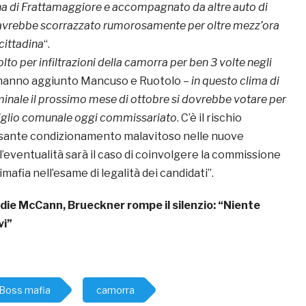
a di Frattamaggiore e accompagnato da altre auto di
, avrebbe scorrazzato rumorosamente per oltre mezz’ora
 cittadina
“.
olto per infiltrazioni della camorra per ben 3 volte negli
hanno aggiunto Mancuso e Ruotolo –
in questo clima di
inale il prossimo mese di ottobre si dovrebbe votare per
nsiglio comunale oggi commissariato
. C’è il rischio
esante condizionamento malavitoso nelle nuove
l’eventualità sarà il caso di coinvolgere la commissione
afia nell’esame di legalità dei candidati”.
ie McCann, Brueckner rompe il silenzio: “Niente
vi”
Boss mafia
camorra