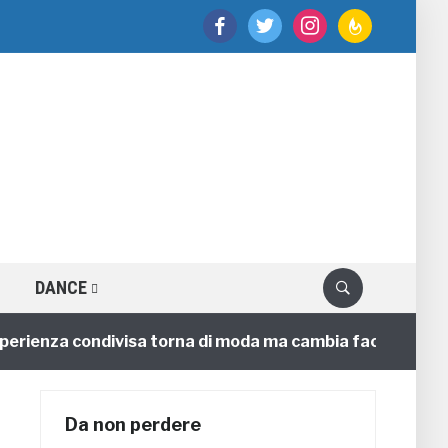
facebook
twitter
instagram
feedburner
DANCE
enza condivisa torna di moda ma cambia faccia
4 ann
Da non perdere