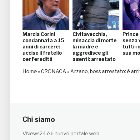
Marzia Corini
Civitavecchia,
Prince
condannata a 15
minaccia di morte
senza v
anni di carcere:
la madre e
tutti i 
uccise il fratello
aggredisce gli
sua mo
per l’eredità
agenti: arrestato
Home
»
CRONACA
»
Arzano, boss arrestato: è arri
Chi siamo
VNews24 è il nuovo portale web,