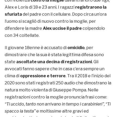
con violenza
contro la moglie
davanti ai loro due figli,
Alex e Loris di 18 e 23 anni. I ragazzi
registrarono la
sfuriata
del padre con il cellulare. Dopo circa un’ora
l’uomo si scagliò di nuovo contro la moglie, per
difendere la madre
Alex uccise il padre
colpendolo
con 34 coltellate.
Il giovane 18enne è accusato di
omicidio
, per
dimostrare che la sua è stata legittima difesa sono
state
ascoltate una decina di registrazioni
. Gli
avvocati fanno sapere che in casa c’era sempre un
clima di
oppressione e terrore
. Tra il 2018 e l’inizio del
2020 sono stati registrati 250 audio che dimostrano la
natura molto violenta di Giuseppe Pompa. Nelle
registrazioni contro la moglie pronuncia frasi come:
“Ti uccido, tanto non arrivano in tempo i carabinieri”, “Ti
spacco la testa”
e moltissime altre gravi ed