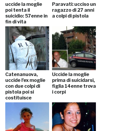
uccide la moglie
Paravati: ucciso un
poi tenta il
ragazzo di 27 anni
suicidio: 57enne in
a colpi di pistola
fin di vita
Catenanuova,
Uccide la moglie
uccide l’ex moglie
prima di suicidarsi,
con due colpi di
figlia 14enne trova
pistola poi si
i corpi
costituisce