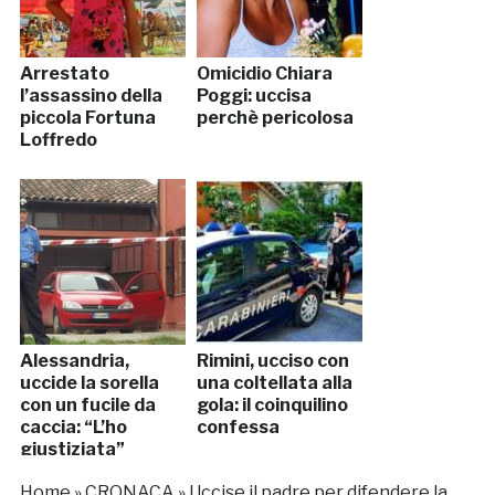
Arrestato
Omicidio Chiara
l’assassino della
Poggi: uccisa
piccola Fortuna
perchè pericolosa
Loffredo
Alessandria,
Rimini, ucciso con
uccide la sorella
una coltellata alla
con un fucile da
gola: il coinquilino
caccia: “L’ho
confessa
giustiziata”
Home
»
CRONACA
»
Uccise il padre per difendere la