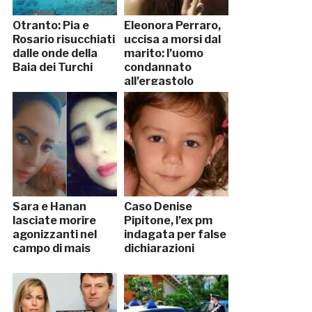
Otranto: Pia e
Eleonora Perraro,
Rosario risucchiati
uccisa a morsi dal
dalle onde della
marito: l’uomo
Baia dei Turchi
condannato
all’ergastolo
Sara e Hanan
Caso Denise
lasciate morire
Pipitone, l’ex pm
agonizzanti nel
indagata per false
campo di mais
dichiarazioni