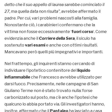
detto che il suo appello di laurea sarebbe cominciato il
27, ma quella data non risulta”
, avrebbe affermato il
padre. Per cui, vari problemi nascosti alla famiglia.
Nonostante ciò, i carabinieri confermano che la
vittima non fosse eccessivamente ‘
fuori corso
‘. Come
evidenzia anche il
Corriere della
Sera
, il siculo ha
sostenuto
vari esami
e anche con ottimi risultati.
Mancavano però quelli più impegnativi e importanti.
Nel frattempo, gli inquirenti stanno cercando di
individuare l’ipotetico contenitore del
liquido
infiammabile
che Francesco avrebbe utilizzato per
darsi fuoco. Precisamente, nelle campagne di San
Giuliano Terme non è stato trovato nulla: forse
carbonizzato sul posto, ma c’è anche l’ipotesi che
qualcuno lo abbia portato via. Gli investigatori hanno,
inoltre, affermato che il
Pantaleo
ha lasciato a casa