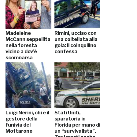
Madeleine
Rimini, ucciso con
McCann seppellita
una coltellata alla
nella foresta
gola: il coinquilino
vicino a dov’è
confessa
scomparsa
Luigi Nerini, chi è il
Stati Uniti,
gestore della
sparatoria in
funivia del
Florida per mano di
Mottarone
un “survivalista”.