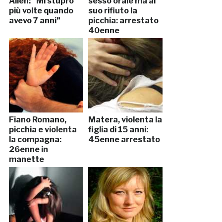
Allen: “Mi stuprò
sesso orale ma al
più volte quando
suo rifiuto la
avevo 7 anni”
picchia: arrestato
40enne
Fiano Romano,
Matera, violenta la
picchia e violenta
figlia di 15 anni:
la compagna:
45enne arrestato
26enne in
manette