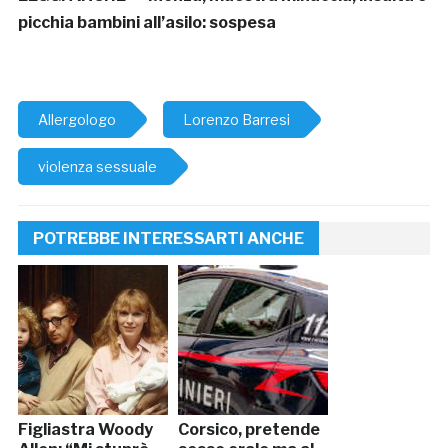
picchia bambini all’asilo: sospesa
Allergologo
Lorenzo Barresi
violenza sessuale
POTREBBE INTERESSARTI ANCHE
Figliastra Woody
Corsico, pretende