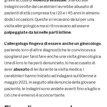
grave accusa di
violenza sessuale
. Stando alle
indagini svolte dai carabinieri avrebbe abusato di
pazienti di età compresa tra i 20 e i 45 anni in almeno
dodici occasioni. Queste si recavano da lui per una
visita allergologica ma si ritrovavano ad essere
palpeggiate da lui nelle parti intime
.
L’allergologo fingeva di essere anche un ginecologo
,
parlando loro di altre diagnostiche le convinceva a
spogliarsi per farsi fare anche una visita ginecologica.
Una di loro lo ha però denunciato, lo ha accusato di
aver
abusato
di lei durante la visita medica. I
carabinieri hanno iniziato ad indagare sul 60enne a
maggio 2021, in seguito alla denuncia della giovane
paziente, le indagini sono andate avanti fino a luglio e
ciò che è emerso è sconcertante.