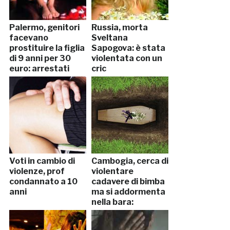
Palermo, genitori
Russia, morta
facevano
Sveltana
prostituire la figlia
Sapogova: è stata
di 9 anni per 30
violentata con un
euro: arrestati
cric
insieme a due
clienti
Voti in cambio di
Cambogia, cerca di
violenze, prof
violentare
condannato a 10
cadavere di bimba
anni
ma si addormenta
nella bara:
arrestato