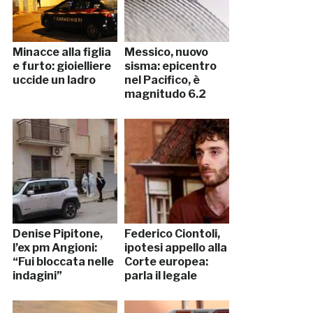
Minacce alla figlia
Messico, nuovo
e furto: gioielliere
sisma: epicentro
uccide un ladro
nel Pacifico, è
magnitudo 6.2
Denise Pipitone,
Federico Ciontoli,
l’ex pm Angioni:
ipotesi appello alla
“Fui bloccata nelle
Corte europea:
indagini”
parla il legale