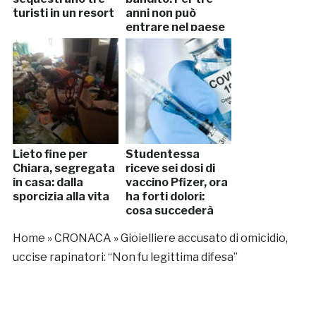
turisti in un resort
anni non può
entrare nel paese
Lieto fine per
Studentessa
Chiara, segregata
riceve sei dosi di
in casa: dalla
vaccino Pfizer, ora
sporcizia alla vita
ha forti dolori:
cosa succederà
Home
»
CRONACA
»
Gioielliere accusato di omicidio,
uccise rapinatori: “Non fu legittima difesa”