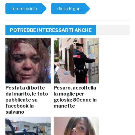
femminicidio
Giulia Rigon
POTREBBE INTERESSARTI ANCHE
Pestata di botte
Pesaro, accoltella
dal marito, le foto
la moglie per
pubblicate su
gelosia: 80enne in
facebook la
manette
salvano