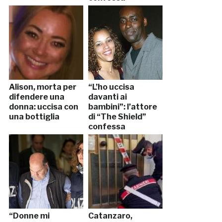
Alison, morta per
“L’ho uccisa
difendere una
davanti ai
donna: uccisa con
bambini”: l’attore
una bottiglia
di “The Shield”
confessa
“Donne mi
Catanzaro,