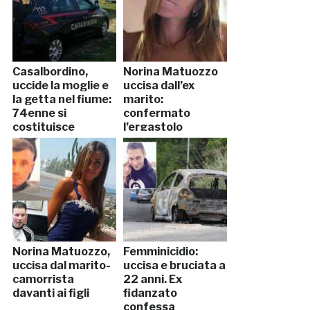
Casalbordino,
Norina Matuozzo
uccide la moglie e
uccisa dall’ex
la getta nel fiume:
marito:
74enne si
confermato
costituisce
l’ergastolo
Norina Matuozzo,
Femminicidio:
uccisa dal marito-
uccisa e bruciata a
camorrista
22 anni. Ex
davanti ai figli
fidanzato
confessa