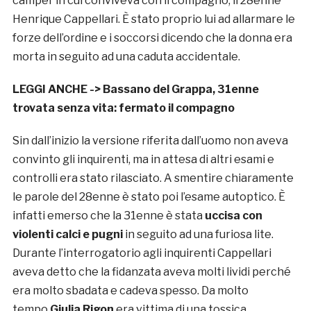
camper in cui conviveva con il compagno, il 28enne
Henrique Cappellari. È stato proprio lui ad allarmare le
forze dell’ordine e i soccorsi dicendo che la donna era
morta in seguito ad una caduta accidentale.
LEGGI ANCHE ->
Bassano del Grappa, 31enne
trovata senza vita: fermato il compagno
Sin dall’inizio la versione riferita dall’uomo non aveva
convinto gli inquirenti, ma in attesa di altri esami e
controlli era stato rilasciato. A smentire chiaramente
le parole del 28enne è stato poi l’esame autoptico. È
infatti emerso che la 31enne è stata
uccisa con
violenti calci e pugni
in seguito ad una furiosa lite.
Durante l’interrogatorio agli inquirenti Cappellari
aveva detto che la fidanzata aveva molti lividi perché
era molto sbadata e cadeva spesso. Da molto
tempo
Giulia Rigon
era vittima di una tossica