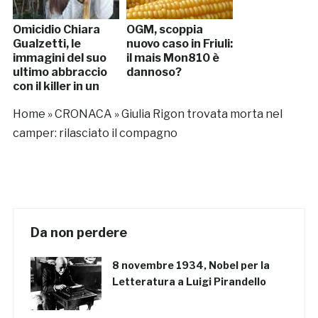
Omicidio Chiara
OGM, scoppia
Gualzetti, le
nuovo caso in Friuli:
immagini del suo
il mais Mon810 è
ultimo abbraccio
dannoso?
con il killer in un
video
Home
»
CRONACA
»
Giulia Rigon trovata morta nel
camper: rilasciato il compagno
Da non perdere
8 novembre 1934, Nobel per la
Letteratura a Luigi Pirandello