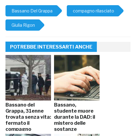
Bassano Del Grappa
compagno rilasciato
Giulia Rigon
POTREBBE INTERESSARTI ANCHE
Bassano del
Bassano,
Grappa, 31enne
studente muore
trovata senza vita:
durante la DAD: il
fermato il
mistero delle
compagno
sostanze
acquistate sul web