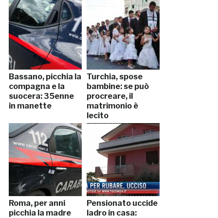
Bassano, picchia la
Turchia, spose
compagna e la
bambine: se può
suocera: 35enne
procreare, il
in manette
matrimonio è
lecito
Roma, per anni
Pensionato uccide
picchia la madre
ladro in casa: