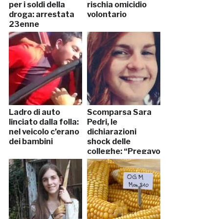
per i soldi della
rischia omicidio
droga: arrestata
volontario
23enne
Ladro di auto
Scomparsa Sara
linciato dalla folla:
Pedri, le
nel veicolo c’erano
dichiarazioni
dei bambini
shock delle
colleghe: “Pregavo
di fare un
incidente pur di
non andare a
lavorare”