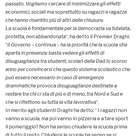
passato. Vogliamo cercare di minimizzare gli effetti
economici, sociali ma soprattutto su ragazzi e ragazze
che hanno risentito più di altri delle chiusure.
La scuola è fondamentale per la democrazia va tutelata,
protetta, non abbandonata
“, ha detto il Premier Draghi.
“
Il Governo
– continua –
ha la priorità che la scuola stia
aperta in presenza: basta vedere gli effetti di
disuguaglianza tra studenti, scolari della Dad lo scorso
anno per convincersi che questo sistema scolastico che
può essere necessario in caso di emergenze
drammatiche provoca disuguaglianze destinate a
restare tra chi ci sta di più e di meno, tra Nord e Sud e
che si riflettono su tutta la vita lavorativa
“.
In merito agli studenti Draghi ha detto: ” I ragazzi non
vanno a scuola, ma poi vanno in pizzeria e a fare sport
il pomeriggio? Non ha senso chiudere la scuola prima
di tutto il resto. Chiudere le scuole ha senso se si