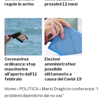
regole in arrivo
prossimi 12 mesi
Coronavirus
Elezioni
ordinanza: stop
amministrative:
mascherine
possibile
all’aperto dall’11
slittamento a
febbraio
causa del Covid-19
Home
»
POLITICA
»
Mario Draghi in conferenza: “I
problemi dipendono dai no vax”