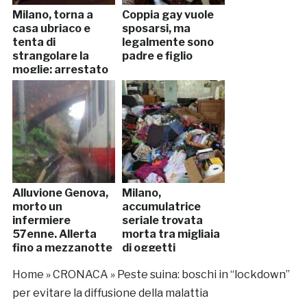
Milano, torna a
Coppia gay vuole
casa ubriaco e
sposarsi, ma
tenta di
legalmente sono
strangolare la
padre e figlio
moglie: arrestato
Alluvione Genova,
Milano,
morto un
accumulatrice
infermiere
seriale trovata
57enne. Allerta
morta tra migliaia
fino a mezzanotte
di oggetti
(VIDEO, FOTO)
Home
»
CRONACA
»
Peste suina: boschi in “lockdown”
per evitare la diffusione della malattia