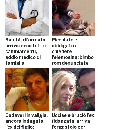
Sanità, riforma in
Picchiato e
arrivo: ecco tutti i
obbligato a
cambiamenti,
chiedere
addio medico di
l’elemosina: bimbo
famiglia
rom denuncia la
madre
Cadaveri in valigia,
Uccise e bruciò l’ex
ancora indagata
fidanzata: arriva
l’ex del figlio:
l’ergastolo per