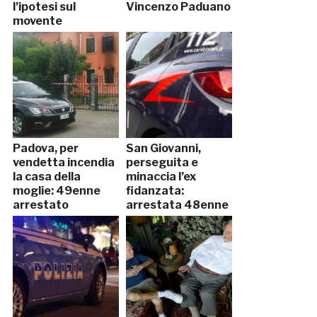
l’ipotesi sul
Vincenzo Paduano
movente
Padova, per
San Giovanni,
vendetta incendia
perseguita e
la casa della
minaccia l’ex
moglie: 49enne
fidanzata:
arrestato
arrestata 48enne