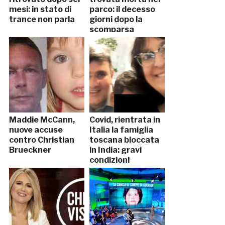
mesi: in stato di
parco: il decesso
trance non parla
giorni dopo la
scomparsa
Maddie McCann,
Covid, rientrata in
nuove accuse
Italia la famiglia
contro Christian
toscana bloccata
Brueckner
in India: gravi
condizioni