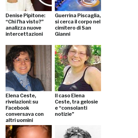
Denise Pipitone:
Guerrina Piscaglia,
“Chi l’ha visto?”
si cerca il corpo nel
analizza nuove
cimitero di San
intercettazioni
Gianni
Elena Ceste,
Il caso Elena
rivelazioni: su
Ceste, tra gelosie
Facebook
e “consolanti
conversava con
notizie”
altri uomini