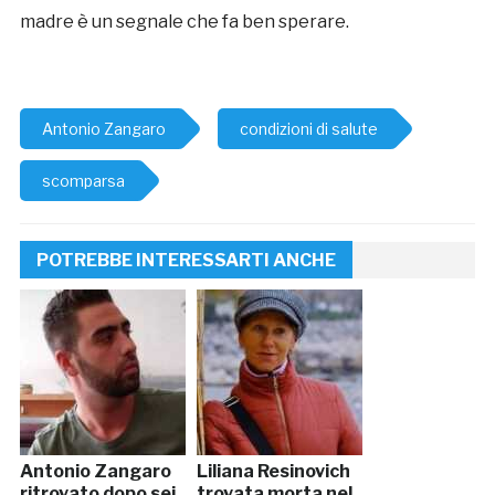
madre è un segnale che fa ben sperare.
Antonio Zangaro
condizioni di salute
scomparsa
POTREBBE INTERESSARTI ANCHE
Antonio Zangaro
Liliana Resinovich
ritrovato dopo sei
trovata morta nel