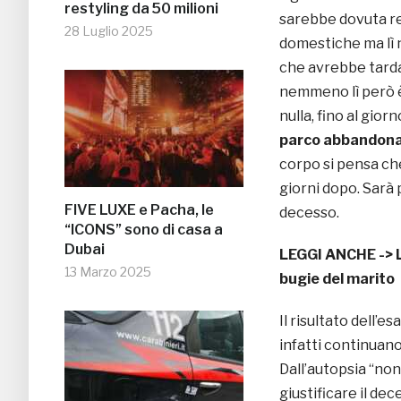
restyling da 50 milioni
sarebbe dovuta re
28 Luglio 2025
domestiche ma lì 
che avrebbe tarda
nemmeno lì però è
nulla, fino al giorn
parco abbandon
corpo si pensa ch
giorni dopo. Sarà 
FIVE LUXE e Pacha, le
decesso.
“ICONS” sono di casa a
Dubai
LEGGI ANCHE ->
13 Marzo 2025
bugie del marito
Il risultato dell’
infatti continuano
Dall’autopsia “non 
giustificare il dec