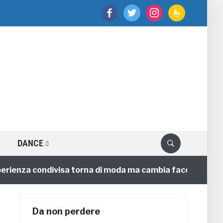
facebook
twitter
instagram
feedburner
DANCE
nza condivisa torna di moda ma cambia faccia
4 annif
Da non perdere