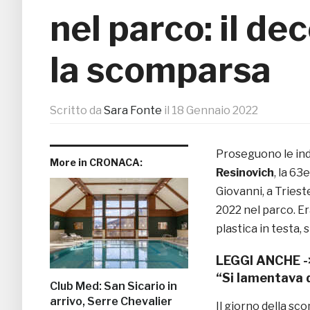
nel parco: il de
la scomparsa
Scritto da
Sara Fonte
il
18 Gennaio 2022
Proseguono le inda
More in CRONACA:
Resinovich
, la 6
Giovanni, a Trieste
2022 nel parco. Er
plastica in testa, s
LEGGI ANCHE 
“Si lamentava 
Club Med: San Sicario in
arrivo, Serre Chevalier
Il giorno della sc