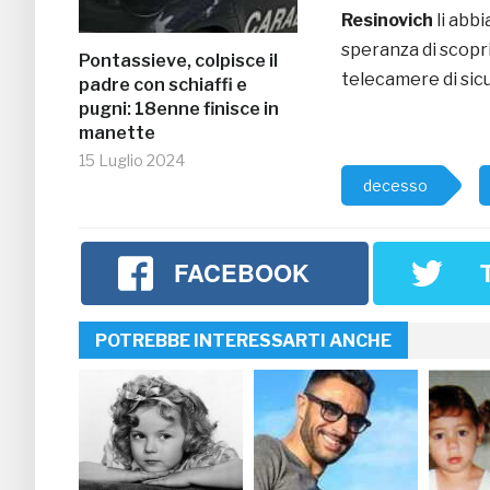
Resinovich
li abbi
speranza di scopri
Pontassieve, colpisce il
telecamere di sicu
padre con schiaffi e
pugni: 18enne finisce in
manette
15 Luglio 2024
decesso
FACEBOOK
POTREBBE INTERESSARTI ANCHE