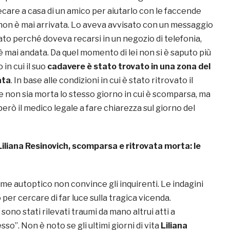
care a casa di un amico per aiutarlo con le faccende
non è mai arrivata. Lo aveva avvisato con un messaggio
to perché doveva recarsi in un negozio di telefonia,
 mai andata. Da quel momento di lei non si è saputo più
o in cui il suo
cadavere è stato trovato in una zona del
ata
. In base alle condizioni in cui è stato ritrovato il
e non sia morta lo stesso giorno in cui è scomparsa, ma
però il medico legale a fare chiarezza sul giorno del
Liliana Resinovich, scomparsa e ritrovata morta: le
esame autoptico non convince gli inquirenti. Le indagini
 per cercare di far luce sulla tragica vicenda.
sono stati rilevati traumi da mano altrui atti a
esso”. Non è noto se gli ultimi giorni di vita
Liliana