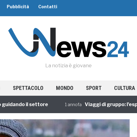
Pubblicità
Contatti
La notizia è giovane
SPETTACOLO
MONDO
SPORT
CULTURA
ando il settore
Viaggi di gruppo: l’esperie
1 annofa