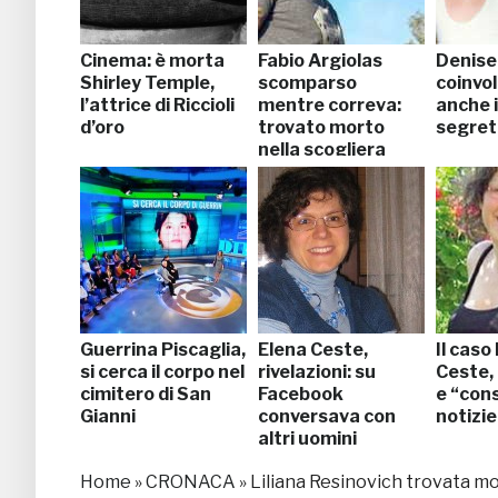
Cinema: è morta
Fabio Argiolas
Denise
Shirley Temple,
scomparso
coinvol
l’attrice di Riccioli
mentre correva:
anche i
d’oro
trovato morto
segret
nella scogliera
Guerrina Piscaglia,
Elena Ceste,
Il caso
si cerca il corpo nel
rivelazioni: su
Ceste, 
cimitero di San
Facebook
e “con
Gianni
conversava con
notizie
altri uomini
Home
»
CRONACA
»
Liliana Resinovich trovata mo