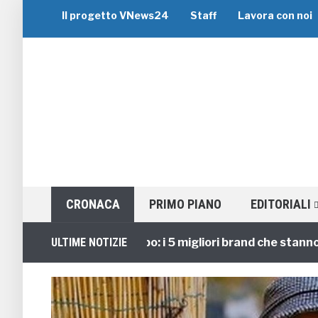
Il progetto VNews24
Staff
Lavora con noi
CRONACA
PRIMO PIANO
EDITORIALI
Viaggi di Gruppo: i 5 migliori brand che stanno guid
ULTIME NOTIZIE