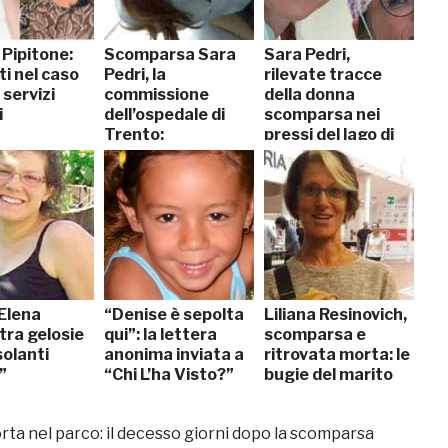
 Pipitone:
Scomparsa Sara
Sara Pedri,
ti nel caso
Pedri, la
rilevate tracce
 servizi
commissione
della donna
i
dell’ospedale di
scomparsa nei
Trento:
pressi del lago di
“Licenziate il
Santa Giustina
primario”
 Elena
“Denise è sepolta
Liliana Resinovich,
tra gelosie
qui”: la lettera
scomparsa e
solanti
anonima inviata a
ritrovata morta: le
”
“Chi L’ha Visto?”
bugie del marito
rta nel parco: il decesso giorni dopo la scomparsa