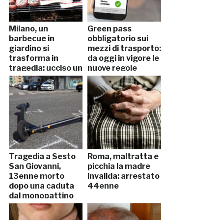
Milano, un
Green pass
barbecue in
obbligatorio sui
giardino si
mezzi di trasporto:
trasforma in
da oggi in vigore le
tragedia: ucciso un
nuove regole
34enne
Tragedia a Sesto
Roma, maltratta e
San Giovanni,
picchia la madre
13enne morto
invalida: arrestato
dopo una caduta
44enne
dal monopattino