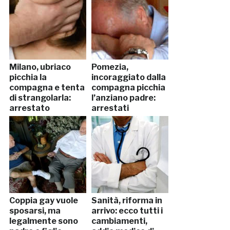
Milano, ubriaco
Pomezia,
picchia la
incoraggiato dalla
compagna e tenta
compagna picchia
di strangolarla:
l’anziano padre:
arrestato
arrestati
Coppia gay vuole
Sanità, riforma in
sposarsi, ma
arrivo: ecco tutti i
legalmente sono
cambiamenti,