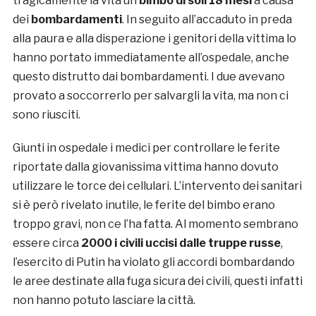
tragicamente la vita un
bimbo di soli 18 mesi
a causa
dei
bombardamenti
. In seguito all’accaduto in preda
alla paura e alla disperazione i genitori della vittima lo
hanno portato immediatamente all’ospedale, anche
questo distrutto dai bombardamenti. I due avevano
provato a soccorrerlo per salvargli la vita, ma non ci
sono riusciti.
Giunti in ospedale i medici per controllare le ferite
riportate dalla giovanissima vittima hanno dovuto
utilizzare le torce dei cellulari. L’intervento dei sanitari
si è però rivelato inutile, le ferite del bimbo erano
troppo gravi, non ce l’ha fatta. Al momento sembrano
essere circa
2000 i civili uccisi dalle truppe russe
,
l’esercito di Putin ha violato gli accordi bombardando
le aree destinate alla fuga sicura dei civili, questi infatti
non hanno potuto lasciare la città.