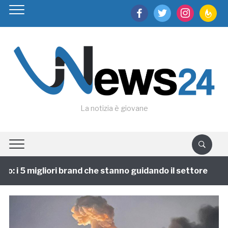
facebook
twitter
instagram
feedburn
La notizia è giovane
 i 5 migliori brand che stanno guidando il settore
1