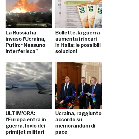
La Russia ha
Bollette, la guerra
invaso l’Ucraina,
aumenta i rincari
Putin: “Nessuno
in Italia: le possibili
interferisca”
soluzioni
ULTIM’ORA:
Ucraina, raggiunto
l’Europa entra in
accordo su
guerra. Invio dei
memorandum di
primi jet militari
pace