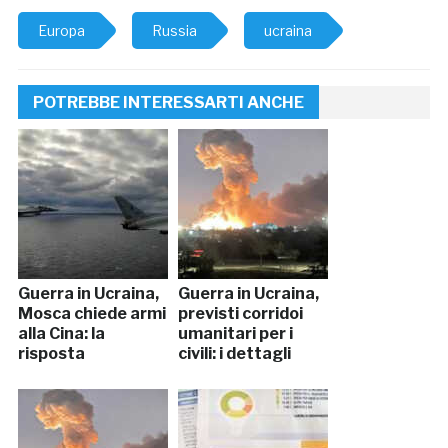
Europa
Russia
ucraina
POTREBBE INTERESSARTI ANCHE
Guerra in Ucraina,
Guerra in Ucraina,
Mosca chiede armi
previsti corridoi
alla Cina: la
umanitari per i
risposta
civili: i dettagli