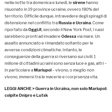
nella notte tra domenica e lunedì, le
sirene
hanno
risuonato in 19 province ucraine, ovvero l’80% del
territorio. Difficile dunque, intravedere degli spiragli di
distensione nel conflitto tra
Russia e Ucraina
. Come
riportato da
Oggi.it
, secondo il New York Post, i russi
sarebbero pronti ad invadere
Odessa
via mare. Un
assalto annunciato e rimandato soltanto per le
avverse condizioni climatiche. Intanto, le
conseguenze della guerra si riversano sui civili: 1
milione di cittadini ucraini sono senza luce e gas, altri –
in particolare a
Mariupol
– vivono, o meglio non
vivono, immersi tra le macerie e i corpi senza vita.
LEGGI ANCHE >
Guerra in Ucraina, non solo Mariupol:
colpite Dnipro e Lutsk