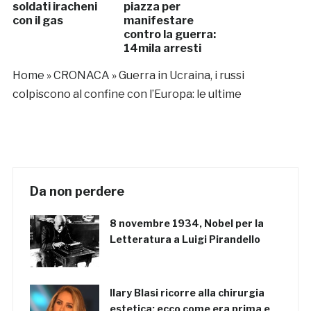
soldati iracheni
piazza per
con il gas
manifestare
contro la guerra:
14mila arresti
Home
»
CRONACA
»
Guerra in Ucraina, i russi
colpiscono al confine con l’Europa: le ultime
Da non perdere
8 novembre 1934, Nobel per la
Letteratura a Luigi Pirandello
Ilary Blasi ricorre alla chirurgia
estetica: ecco come era prima e