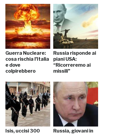
Guerra Nucleare:
Russia risponde ai
cosa rischia l’Italia
piani USA:
e dove
“Ricorreremo ai
colpirebbero
missili”
Isis, uccisi 300
Russia, giovani in