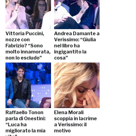
Vittoria Puccini,
Andrea Damante a
nozze con
Verissimo: “Giulia
Fabrizio? “Sono
nel libro ha
molto innamorata,
ingigantito la
non lo escludo”
cosa”
Raffaello Tonon
Elena Morali
parla di Onestini:
scoppia in lacrime
“Luca ha
a Verissimo: il
migliorato la mia
motivo