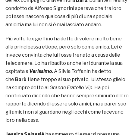
dell’ex compagno di avventura
Barù
. Durante il reality
condotto da Alfonso Signorini sperava che tra loro
potesse nascere qualcosa di più di una speciale
amicizia ma lui non si è mai lasciato andare.
Più volte l’ex gieffino ha detto di volere molto bene
alla principessa etiope, però solo come amica. Lei è
invece convinta che lui fosse frenato a causa delle
telecamere. Lo ha ribadito anche ieri durante la sua
ospitata a
Verissimo
.
A Silvia Toffanin ha detto
che
Barù
tiene troppo al suo privato, lui stesso glielo
ha sempre detto al
Grande Fratello Vip
. Ha poi
continuato dicendo che hanno sempre sminuito il loro
rapporto dicendo di essere solo amici, ma a parer suo
gli amici non si guardano negli occhi come facevano
loro nella casa.
Jessica Selassié
ha ammesso di essersi presa una