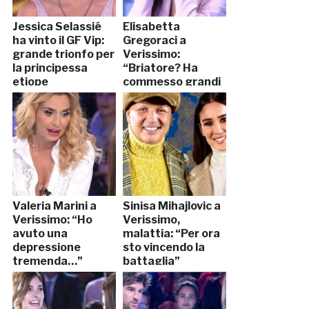
Jessica Selassié
Elisabetta
ha vinto il GF Vip:
Gregoraci a
grande trionfo per
Verissimo:
la principessa
“Briatore? Ha
etiope
commesso grandi
errori”
Valeria Marini a
Sinisa Mihajlovic a
Verissimo: “Ho
Verissimo,
avuto una
malattia: “Per ora
depressione
sto vincendo la
tremenda…”
battaglia”