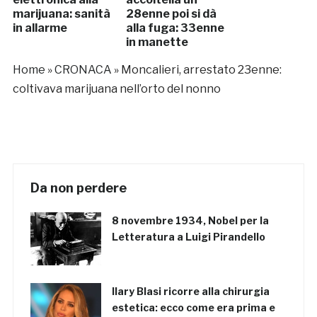
marijuana: sanità
28enne poi si dà
in allarme
alla fuga: 33enne
in manette
Home
»
CRONACA
»
Moncalieri, arrestato 23enne:
coltivava marijuana nell’orto del nonno
Da non perdere
8 novembre 1934, Nobel per la
Letteratura a Luigi Pirandello
Ilary Blasi ricorre alla chirurgia
estetica: ecco come era prima e