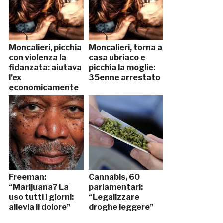
Moncalieri, picchia
Moncalieri, torna a
con violenza la
casa ubriaco e
fidanzata: aiutava
picchia la moglie:
l’ex
35enne arrestato
economicamente
Freeman:
Cannabis, 60
“Marijuana? La
parlamentari:
uso tutti i giorni:
“Legalizzare
allevia il dolore”
droghe leggere”