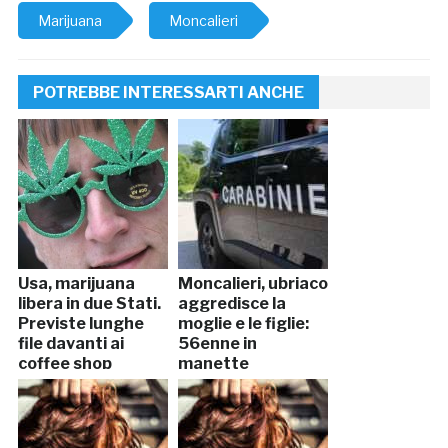
Marijuana
Moncalieri
POTREBBE INTERESSARTI ANCHE
Usa, marijuana
Moncalieri, ubriaco
libera in due Stati.
aggredisce la
Previste lunghe
moglie e le figlie:
file davanti ai
56enne in
coffee shop
manette