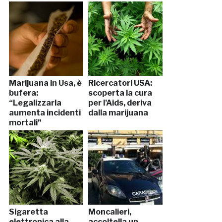
Marijuana in Usa, è
Ricercatori USA:
bufera:
scoperta la cura
“Legalizzarla
per l’Aids, deriva
aumenta incidenti
dalla marijuana
mortali”
Sigaretta
Moncalieri,
elettronica alla
accoltella un