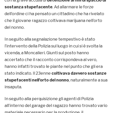
con la grave accusa di
detenzione ai fini di spaccio di
sostanza stupefacente
. Ad allarmare le forze
dell’ordine ci ha pensato un cittadino che ha rivelato
che il giovane ragazzo coltivava marijuana nell’orto
del nonno.
In seguito alla segnalazione tempestivo è stato
l’intervento della Polizia sul luogo in cui si è svolta la
vicenda, a Moncalieri. Giunti sul posto hanno
accertato che il racconto corrispondeva al vero,
hanno infatti trovato le piante nel punto che gli era
stato indicato. Il 23enne
coltivava davvero sostanze
stupefacenti nell’orto del nonno
, naturalmente a sua
insaputa.
In seguito alla perquisizione gli agenti di Polizia
all’interno del garage del ragazzo hanno trovato vario
materiale necessario per la produzione, il