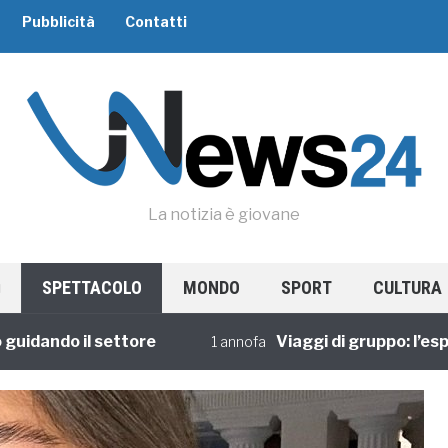
Pubblicità
Contatti
La notizia è giovane
SPETTACOLO
MONDO
SPORT
CULTURA
ando il settore
Viaggi di gruppo: l’esperie
1 annofa