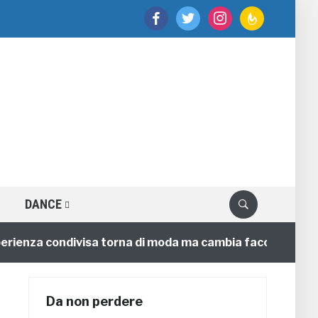
facebook
twitter
instagram
feedburner
DANCE
nza condivisa torna di moda ma cambia faccia
4 annif
Da non perdere