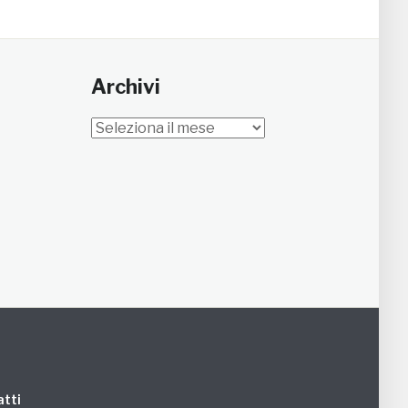
Archivi
Archivi
tti