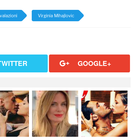
ivalazioni
Virginia Mihajlovic
TWITTER
GOOGLE+