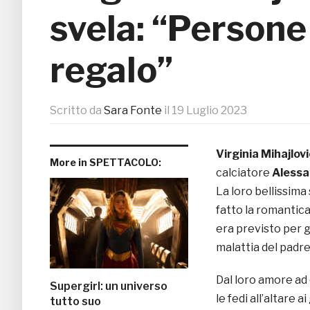
svela: “Persone 
regalo”
Scritto da
Sara Fonte
il
19 Luglio 2023
Virginia Mihajlovi
More in SPETTACOLO:
calciatore
Alessa
La loro bellissima
fatto la romantica
era previsto per 
malattia del padre 
Dal loro amore ad 
Supergirl: un universo
le fedi all’altare a
tutto suo