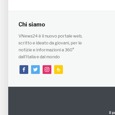
Chi siamo
VNews24 è il nuovo portale web,
scritto e ideato da giovani, per le
notizie e informazioni a 360°
dall’Italia e dal mondo
facebook
twitter
instagram
feedburner
Il