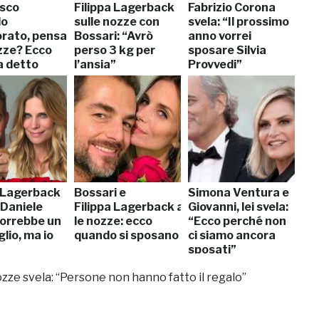
sco
Filippa Lagerback
Fabrizio Corona
lo
sulle nozze con
svela: “Il prossimo
rato, pensa
Bossari: “Avrò
anno vorrei
ozze? Ecco
perso 3 kg per
sposare Silvia
a detto
l’ansia”
Provvedi”
a Lagerback
Bossari e
Simona Ventura e
“Daniele
Filippa Lagerback anticipano
Giovanni, lei svela:
vorrebbe un
le nozze: ecco
“Ecco perché non
glio, ma io
quando si sposano
ci siamo ancora
sposati”
nozze svela: “Persone non hanno fatto il regalo”