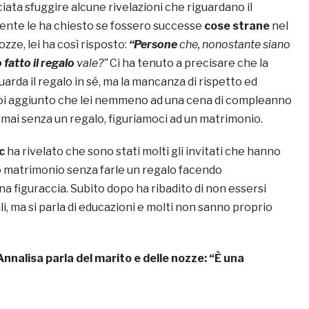
sciata sfuggire alcune rivelazioni che riguardano il
ente le ha chiesto se fossero successe
cose strane
nel
ozze, lei ha così risposto:
“Persone
che, nonostante siano
fatto il regalo
vale?”
Ci ha tenuto a precisare che la
arda il regalo in sé, ma la mancanza di rispetto ed
oi aggiunto che lei nemmeno ad una cena di compleanno
mai senza un regalo, figuriamoci ad un matrimonio.
ic
ha rivelato che sono stati molti gli invitati che hanno
o matrimonio senza farle un regalo facendo
a figuraccia. Subito dopo ha ribadito di non essersi
li, ma si parla di educazioni e molti non sanno proprio
Annalisa parla del marito e delle nozze: “È una