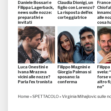
Daniele Bossari e
Claudia Dionigi, un
France
Filippa Lagerback,
figlio con Lorenzo?
Chiofa
news sulle nozze:
La risposta dell’ex
innamo
preparativi e
corteggiatrice
alle n
invitati
cosa h
Luca Onestini e
Filippo Magnini e
Filipp
Ivana Mrazova
Giorgia Palmas si
svela: 
vicini alle nozze?
sposano: la
forse 
Parla l’ex tronista
conferma
altro fi
no”
Home
»
SPETTACOLO
»
Virginia Mihajlovic sulle 