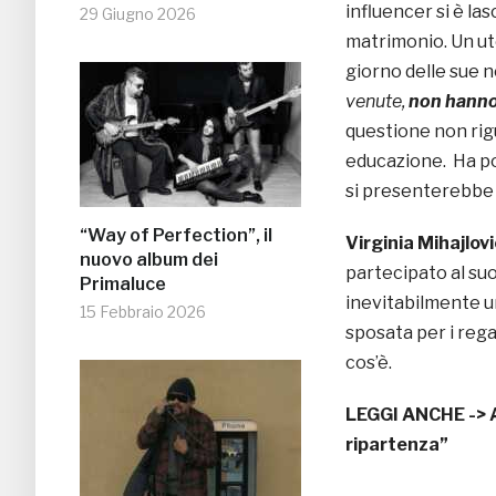
influencer si è la
29 Giugno 2026
matrimonio. Un ut
giorno delle sue n
venute,
non hanno 
questione non rigu
educazione. Ha p
si presenterebbe 
“Way of Perfection”, il
Virginia Mihajlov
nuovo album dei
partecipato al su
Primaluce
inevitabilmente un
15 Febbraio 2026
sposata per i rega
cos’è.
LEGGI ANCHE ->
ripartenza”