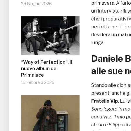
primavera. A farlo
29 Giugno 2026
un’intervista rilas
che i preparativi 
perfetta per il lo
desidera un matrim
lunga.
Daniele Bo
“Way of Perfection”, il
alle sue 
nuovo album dei
Primaluce
15 Febbraio 2026
Stando alle dichia
presenti anche gli
Fratello Vip.
Lui s
Sono legato in mod
condiviso il mio p
che io e Filippa ci