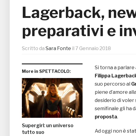
Lagerback, news
preparativi e in
Scritto da
Sara Fonte
il
7 Gennaio 2018
Si torna a parlare
More in SPETTACOLO:
Filippa Lagerbac
suo percorso al
Gr
piene d’amore alla
desiderio di voler 
semifinale gli ha d
proposta
.
Supergirl: un universo
Ad oggi non è stat
tutto suo