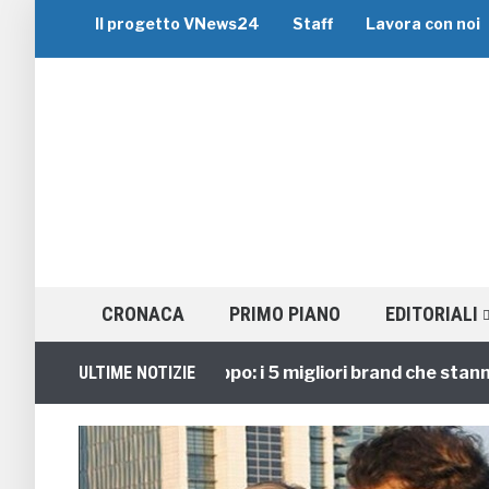
Il progetto VNews24
Staff
Lavora con noi
CRONACA
PRIMO PIANO
EDITORIALI
Viaggi di Gruppo: i 5 migliori brand che stanno gui
ULTIME NOTIZIE