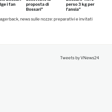
ge i fan
proposta di
perso 3 kg per
Bossari”
l’ansia”
Lagerback, news sulle nozze: preparativi e invitati
Tweets by VNews24