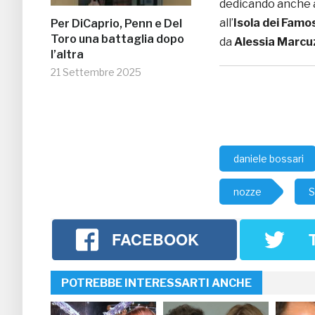
dedicando anche a
all’
Isola dei Famo
Per DiCaprio, Penn e Del
Toro una battaglia dopo
da
Alessia Marcu
l’altra
21 Settembre 2025
daniele bossari
nozze
S
FACEBOOK
POTREBBE INTERESSARTI ANCHE