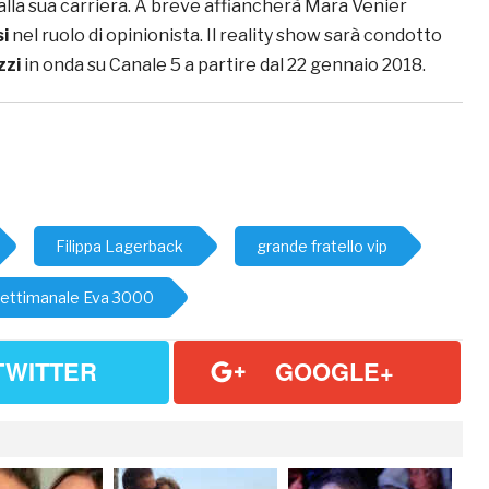
lla sua carriera. A breve affiancherà Mara Venier
si
nel ruolo di opinionista. Il reality show sarà condotto
zzi
in onda su Canale 5 a partire dal 22 gennaio 2018.
Filippa Lagerback
grande fratello vip
ettimanale Eva 3000
TWITTER
GOOGLE+