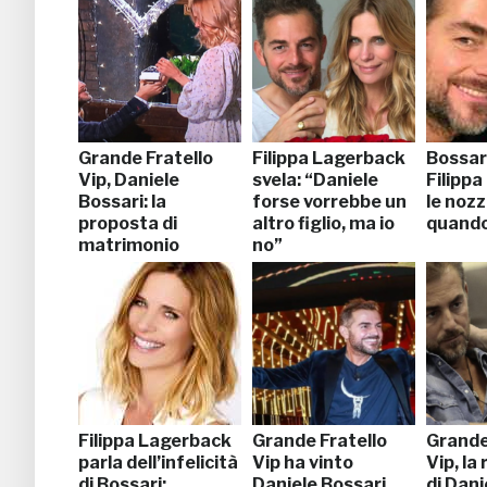
Grande Fratello
Filippa Lagerback
Bossar
Vip, Daniele
svela: “Daniele
Filipp
Bossari: la
forse vorrebbe un
le nozz
proposta di
altro figlio, ma io
quando
matrimonio
no”
stupisce
Filippa Lagerback
Grande Fratello
Grande
parla dell’infelicità
Vip ha vinto
Vip, la
di Bossari:
Daniele Bossari,
di Dani