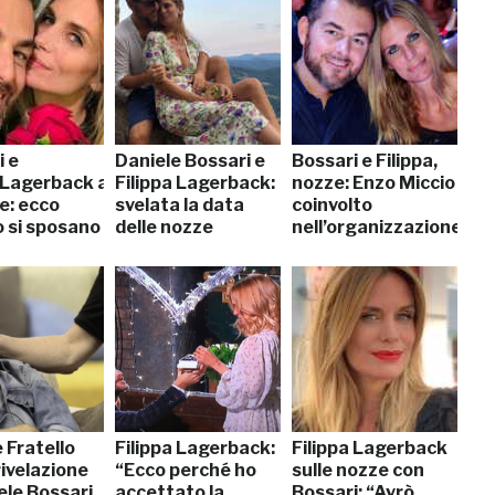
i e
Daniele Bossari e
Bossari e Filippa,
a Lagerback anticipano
Filippa Lagerback:
nozze: Enzo Miccio
e: ecco
svelata la data
coinvolto
 si sposano
delle nozze
nell’organizzazione
 Fratello
Filippa Lagerback:
Filippa Lagerback
 rivelazione
“Ecco perché ho
sulle nozze con
ele Bossari
accettato la
Bossari: “Avrò