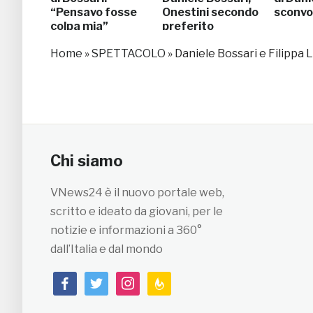
“Pensavo fosse
Onestini secondo
sconvol
colpa mia”
preferito
Home
»
SPETTACOLO
»
Daniele Bossari e Filippa 
Chi siamo
VNews24 è il nuovo portale web,
scritto e ideato da giovani, per le
notizie e informazioni a 360°
dall’Italia e dal mondo
facebook
twitter
instagram
feedburner