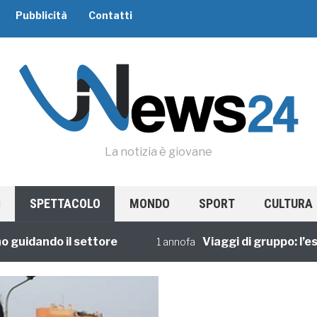
Pubblicità
Contatti
La notizia è giovane
SPETTACOLO
MONDO
SPORT
CULTURA
dando il settore
Viaggi di gruppo: l’esper
1 annofa