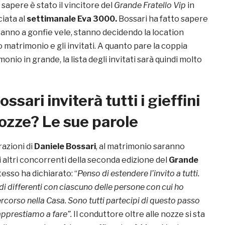
 sapere è stato il vincitore del
Grande Fratello Vip
in
ciata al
settimanale
Eva 3000.
Bossari ha fatto sapere
vanno a gonfie vele, stanno decidendo la location
ro matrimonio e gli invitati. A quanto pare la coppia
onio in grande, la lista degli invitati sarà quindi molto
ssari inviterà tutti i gieffini
nozze? Le sue parole
razioni di
Daniele Bossari
, al matrimonio saranno
 altri concorrenti della seconda edizione del
Grande
tesso ha dichiarato: “
Penso di estendere l’invito a tutti.
i differenti con ciascuno delle persone con cui ho
ercorso nella Casa. Sono tutti partecipi di questo passo
 apprestiamo a fare”.
Il conduttore oltre alle nozze si sta