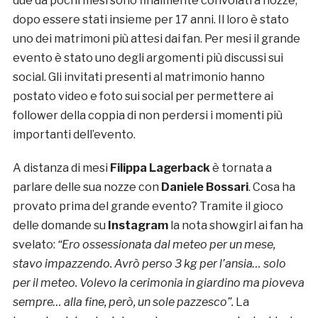
due da pochi mesi sono finalmente convolati a nozze,
dopo essere stati insieme per 17 anni. Il loro è stato
uno dei matrimoni più attesi dai fan. Per mesi il grande
evento è stato uno degli argomenti più discussi sui
social. Gli invitati presenti al matrimonio hanno
postato video e foto sui social per permettere ai
follower della coppia di non perdersi i momenti più
importanti dell’evento.
A distanza di mesi
Filippa Lagerback
è tornata a
parlare delle sua nozze con
Daniele Bossari
. Cosa ha
provato prima del grande evento? Tramite il gioco
delle domande su
Instagram
la nota showgirl ai fan ha
svelato:
“Ero ossessionata dal meteo per un mese,
stavo impazzendo. Avrò perso 3 kg per l’ansia… solo
per il meteo. Volevo la cerimonia in giardino ma pioveva
sempre… alla fine, però, un sole pazzesco”.
La