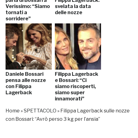
parla di Bossari a
Filippa Lagerback:
Verissimo: “Siamo
svelata la data
tornati a
delle nozze
sorridere”
Daniele Bossari
Filippa Lagerback
pensa alle nozze
e Bossari: “Ci
con Filippa
siamo riscoperti,
Lagerback
siamo super
innamorati”
Home
»
SPETTACOLO
»
Filippa Lagerback sulle nozze
con Bossari: “Avrò perso 3 kg per l’ansia”