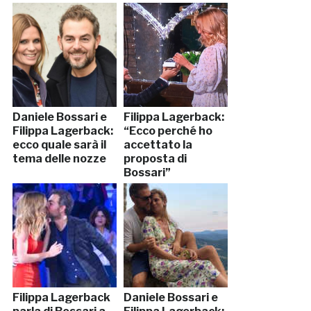
Daniele Bossari e
Filippa Lagerback:
Filippa Lagerback:
“Ecco perché ho
ecco quale sarà il
accettato la
tema delle nozze
proposta di
Bossari”
Filippa Lagerback
Daniele Bossari e