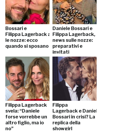
Bossari e
Daniele Bossari e
Filippa Lagerback anticipano
Filippa Lagerback,
le nozze: ecco
news sulle nozze:
quando si sposano
preparativi e
invitati
Filippa Lagerback
Filippa
svela: “Daniele
Lagerback e Daniele
forse vorrebbe un
Bossari in crisi? La
altro figlio, ma io
replica della
no”
showgirl