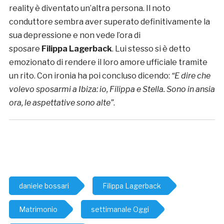
reality è diventato un’altra persona. Il noto
conduttore sembra aver superato definitivamente la
sua depressione e non vede l’ora di
sposare
Filippa Lagerback
. Lui stesso si è detto
emozionato di rendere il loro amore ufficiale tramite
un rito. Con ironia ha poi concluso dicendo:
“
E dire che
volevo sposarmi a Ibiza: io, Filippa e Stella. Sono in ansia
ora, le aspettative sono alte”
.
daniele bossari
Filippa Lagerback
Matrimonio
settimanale Oggi