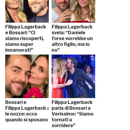
Filippa Lagerback
Filippa Lagerback
e Bossari: “Ci
svela: “Daniele
siamo riscoperti,
forse vorrebbe un
siamo super
altro figlio, ma io
innamorati”
no”
Bossari e
Filippa Lagerback
Filippa Lagerback anticipano
parla di Bossari a
le nozze: ecco
Verissimo: “Siamo
quando si sposano
tornati a
sorridere”