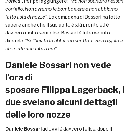
ironica”
. Per poi aggiungere:
“Ma non spunterà nessun
coniglio. Non avremo le bomboniere e non abbiamo
fatto lista di nozze”
. La compagna di Bossari ha fatto
sapere anche che il suo abito è già pronto ed è
davvero molto semplice. Bossari è intervenuto
dicendo:
“Sull’invito lo abbiamo scritto: il vero regalo è
che siate accanto a noi”.
Daniele Bossari non vede
l’ora di
sposare
Filippa Lagerback,
i
due svelano alcuni dettagli
delle loro nozze
Daniele Bossari
ad oggi è davvero felice, dopo il