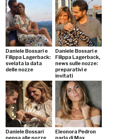
Daniele Bossari e
Daniele Bossari e
Filippa Lagerback:
Filippa Lagerback,
svelata la data
news sulle nozze:
delle nozze
preparativi e
invitati
Daniele Bossari
Eleonora Pedron
pensa alle nozze
parla di Max