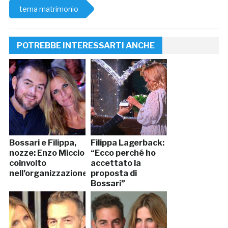
tema matrimonio
POTREBBE INTERESSARTI ANCHE
Bossari e Filippa,
Filippa Lagerback:
nozze: Enzo Miccio
“Ecco perché ho
coinvolto
accettato la
nell’organizzazione
proposta di
Bossari”