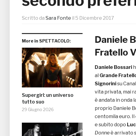
secondo prefer
Scritto da
Sara Fonte
il
5 Dicembre 2017
Daniele B
More in SPETTACOLO:
Fratello 
Daniele Bossari
h
al
Grande Fratello
Signorini
su Canal
vita privata, mai 
Supergirl: un universo
è andata in onda la
tutto suo
proprio Daniele B
29 Giugno 2026
centomila euro. I
e subito dopo
Luc
Donne
è arrivato 