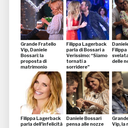
Grande Fratello
Filippa Lagerback
Daniele
Vip, Daniele
parla di Bossari a
Filipp
Bossari: la
Verissimo: “Siamo
svelata
proposta di
tornati a
delle 
matrimonio
sorridere”
stupisce
Filippa Lagerback
Daniele Bossari
Grande
parla dell’infelicità
pensa alle nozze
Vip, la