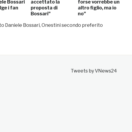
ele Bossari
accettato la
forse vorrebbe un
ge i fan
proposta di
altro figlio, ma io
Bossari”
no”
to Daniele Bossari, Onestini secondo preferito
Tweets by VNews24