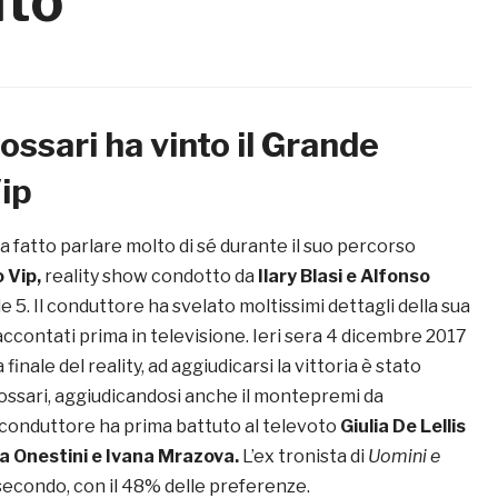
ito
ossari ha vinto il Grande
Vip
a fatto parlare molto di sé durante il suo percorso
 Vip,
reality show condotto da
Ilary Blasi e Alfonso
e 5. Il conduttore ha svelato moltissimi dettagli della sua
raccontati prima in televisione. Ieri sera 4 dicembre 2017
 finale del reality, ad aggiudicarsi la vittoria è stato
ossari, aggiudicandosi anche il montepremi da
l conduttore ha prima battuto al televoto
Giulia De Lellis
a Onestini e Ivana Mrazova.
L’ex tronista di
Uomini e
secondo, con il 48% delle preferenze.