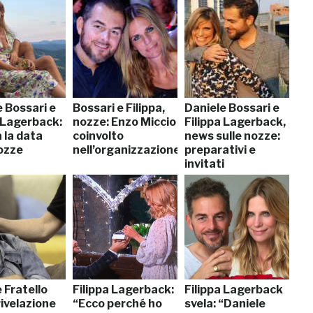
 Bossari e
Bossari e Filippa,
Daniele Bossari e
a Lagerback:
nozze: Enzo Miccio
Filippa Lagerback,
 la data
coinvolto
news sulle nozze:
nozze
nell’organizzazione
preparativi e
invitati
 Fratello
Filippa Lagerback:
Filippa Lagerback
 rivelazione
“Ecco perché ho
svela: “Daniele