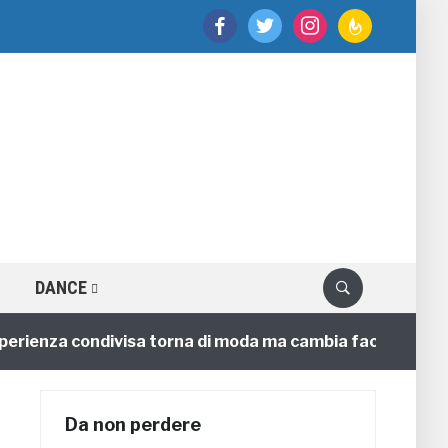
facebook
twitter
instagram
feedburner
DANCE
enza condivisa torna di moda ma cambia faccia
4 ann
Da non perdere