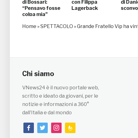
di Bossari:
con Filippa
di Dani
“Pensavo fosse
Lagerback
sconvol
colpa mia”
Home
»
SPETTACOLO
»
Grande Fratello Vip ha vin
Chi siamo
VNews24 è il nuovo portale web,
scritto e ideato da giovani, per le
notizie e informazioni a 360°
dall’Italia e dal mondo
facebook
twitter
instagram
feedburner