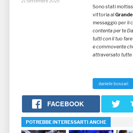
21 Settembre 2025
Sono stati moltiss
vittoria al
Grande 
messaggio per il 
contenta per te Dan
tutti con il tuo far
e commovente che 
attraversato tutte 
daniele bossari
FACEBOOK
POTREBBE INTERESSARTI ANCHE