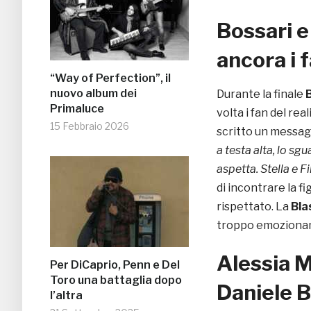
Bossari e
ancora i f
“Way of Perfection”, il
nuovo album dei
Durante la finale
Primaluce
volta i fan del real
15 Febbraio 2026
scritto un messagg
a testa alta, lo sgu
aspetta. Stella e Fi
di incontrare la fi
rispettato. La
Bla
troppo emozionan
Alessia M
Per DiCaprio, Penn e Del
Toro una battaglia dopo
Daniele B
l’altra