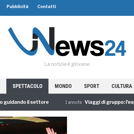
Pubblicità
Contatti
La notizia è giovane
SPETTACOLO
MONDO
SPORT
CULTURA
dando il settore
Viaggi di gruppo: l’esperi
1 annofa