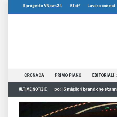
Il progetto VNews24
Staff
Lavora con noi
CRONACA
PRIMO PIANO
EDITORIALI
Viaggi di Gruppo: i 5 migliori brand che stanno gui
ULTIME NOTIZIE