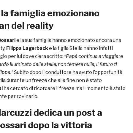
 la famiglia emozionano
an del reality
Bossari
e la sua famiglia hanno emozionato ancora una
ity.
Filippa Lagerback
e la figlia Stella hanno infatti
io per lui dove c’era scritto:
“Papà continua a viaggiare
ardo illuminato dalle stelle, non temere nulla, il futuro ti
lippa.”
Subito dopo il conduttore ha avuto l’opportunità
glia durante un freeze che alla fine non è stato
si
ha cercato di ricordare il freeze ma il momento è stato
te per rovinarlo.
arcuzzi dedica un post a
ossari dopo la vittoria