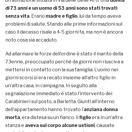
un’abitazione situata in via delle Belle Arti. Una
donna
di 73 anni e un uomo di 53 anni sono stati trovati
senza vita
. Erano
madre e figlio
, lui da tempo aveva
problemi di salute. Stando alle prime informazioni sul
caso il decesso risale a 4-5 giorni fa, ma non è ancora
noto cosa sia accaduto.
Ad allarmare le forze dell’ordine è stato il marito della
73enne, preoccupato perché da giorni non riusciva a
mettersi in contatto con la sua famiglia. L’uomo nei
giorni scorsi si era recato insieme all’altro figlio in
un’altra casa, in campagna. In seguito alla
segnalazione immediato è stato l’intervento dei
Carabinieri sul posto, a Barletta. Giunti all’interno
dell’appartamento hanno trovato l’
anziana donna
morta
, era distesa su un fianco. Il
figlio
era in un’altra
stanza e
aveva sul corpo alcune ustioni
, causate