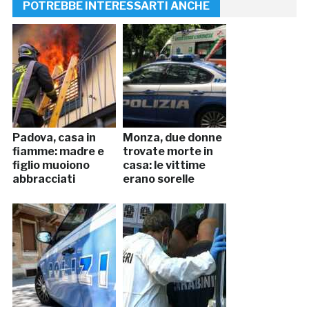
POTREBBE INTERESSARTI ANCHE
Padova, casa in
Monza, due donne
fiamme: madre e
trovate morte in
figlio muoiono
casa: le vittime
abbracciati
erano sorelle