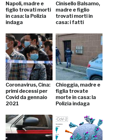
Napoli, madre e
Cinisello Balsamo,
figlio trovati morti
madre e figlio
in casa: la Polizia
trovati morti in
indaga
casa: i fatti
Coronavirus, Cina:
Chioggia, madre e
primi decessi per
figlia trovate
Covid da gennaio
morte in casa: la
2021
Polizia indaga