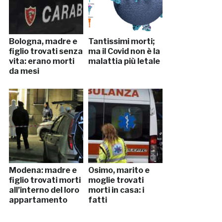
Bologna, madre e
Tantissimi morti;
figlio trovati senza
ma il Covid non è la
vita: erano morti
malattia più letale
da mesi
Modena: madre e
Osimo, marito e
figlio trovati morti
moglie trovati
all’interno del loro
morti in casa: i
appartamento
fatti