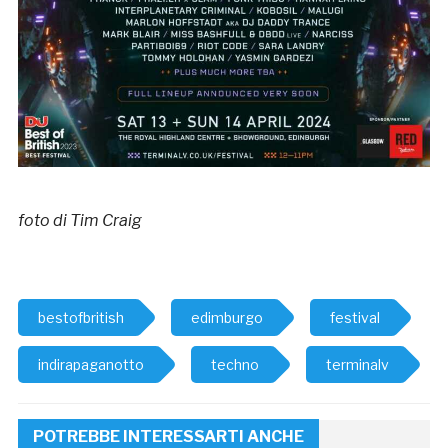
foto di Tim Craig
bestofbritish
edimburgo
festival
indirapaganotto
techno
terminalv
POTREBBE INTERESSARTI ANCHE