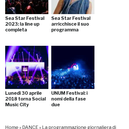
Sea Star Festival
Sea Star Festival
2023: la line up
arricchisce il suo
completa
programma
Lunedì 30 aprile
UNUM Festival: i
2018 torna Social
nomi della fase
Music City
due
Home
»
DANCE
»
La programmazione giornaliera di