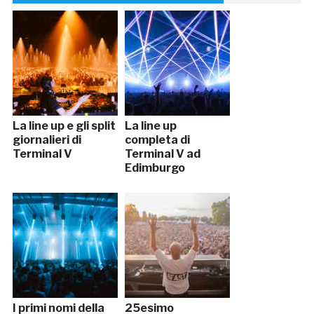
La line up e gli split
La line up
giornalieri di
completa di
Terminal V
Terminal V ad
Edimburgo
I primi nomi della
25esimo