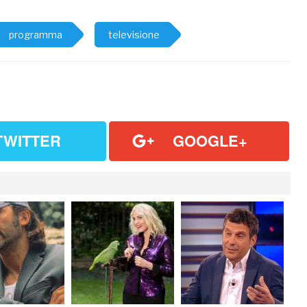
programma
televisione
TWITTER
GOOGLE+