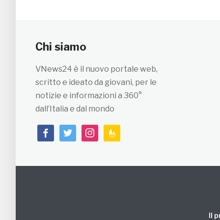
Chi siamo
VNews24 è il nuovo portale web,
scritto e ideato da giovani, per le
notizie e informazioni a 360°
dall’Italia e dal mondo
facebook
twitter
instagram
feedburner
Il