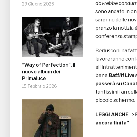
dovrebbe condurre
29 Giugno 2026
sono andate in ond
saranno delle novi
pranzo la notizia 
conferenza stamp
Berlusconi ha fat
lavoreranno con le
“Way of Perfection”, il
all’intratteniment
nuovo album dei
bene
Battiti Live
Primaluce
passerà su Canal
15 Febbraio 2026
tantissimi fan del
piccolo schermo.
LEGGI ANCHE ->
ancora finita”