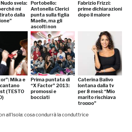
 Nudo svela:
Portobello:
Fabrizio Frizzi:
perché mi
Antonella Clerici
prime dichiarazioni
tirato dalla
punta sulla figlia
dopo il malore
ione”
Maelle, ma gli
ascolti non
decollano
or”: Mika e
Prima puntata di
Caterina Balivo
 cantano
“X Factor” 2013:
lontana dalla tv
st (TESTO
promossi e
per 8 mesi: “Mio
O)
bocciati
marito rischiava
troppo”
non all’Isola: cosa condurrà la conduttrice