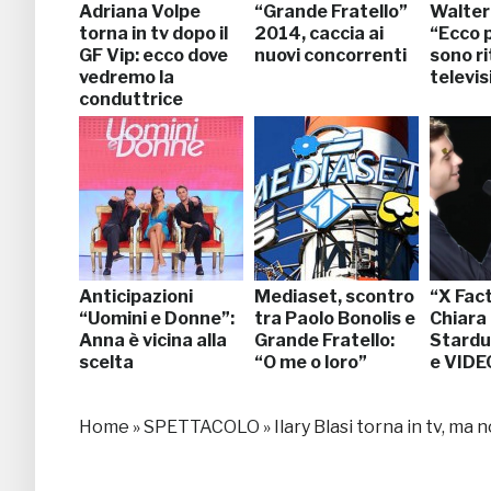
Adriana Volpe
“Grande Fratello”
Walter
torna in tv dopo il
2014, caccia ai
“Ecco 
GF Vip: ecco dove
nuovi concorrenti
sono ri
vedremo la
televis
conduttrice
Anticipazioni
Mediaset, scontro
“X Fact
“Uomini e Donne”:
tra Paolo Bonolis e
Chiara
Anna è vicina alla
Grande Fratello:
Stardu
scelta
“O me o loro”
e VIDE
Home
»
SPETTACOLO
»
Ilary Blasi torna in tv, ma 