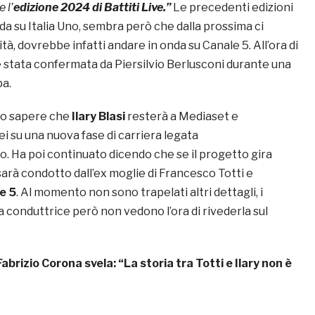
 l’
edizione 2024 di Battiti Live.”
Le precedenti edizioni
a su Italia Uno, sembra però che dalla prossima ci
tà, dovrebbe infatti andare in onda su Canale 5. All’ora di
è stata confermata da Piersilvio Berlusconi durante una
a.
to sapere che
Ilary Blasi
resterà a Mediaset e
i su una nuova fase di carriera legata
o. Ha poi continuato dicendo che se il progetto gira
sarà condotto dall’ex moglie di Francesco Totti e
e 5
. Al momento non sono trapelati altri dettagli, i
la conduttrice però non vedono l’ora di rivederla sul
Fabrizio Corona svela: “La storia tra Totti e Ilary non è