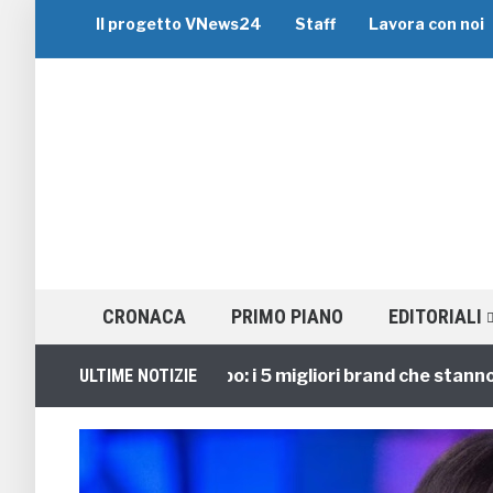
Il progetto VNews24
Staff
Lavora con noi
CRONACA
PRIMO PIANO
EDITORIALI
Viaggi di Gruppo: i 5 migliori brand che stanno guid
ULTIME NOTIZIE