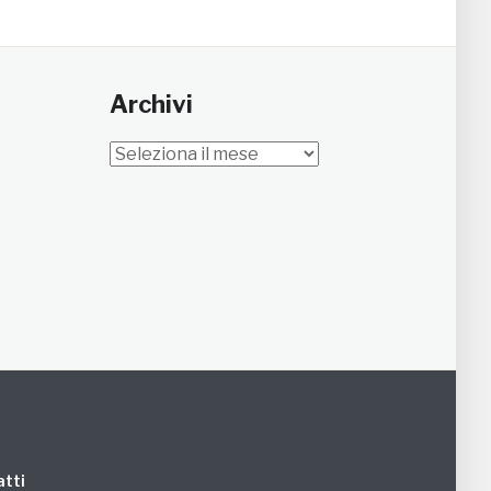
Archivi
Archivi
tti