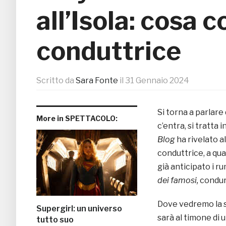
all’Isola: cosa 
conduttrice
Scritto da
Sara Fonte
il
31 Gennaio 2024
Si torna a parlare 
More in SPETTACOLO:
c’entra, si tratta 
Blog
ha rivelato a
conduttrice, a qu
già anticipato i r
dei famosi,
condur
Dove vedremo la 
Supergirl: un universo
sarà al timone di 
tutto suo