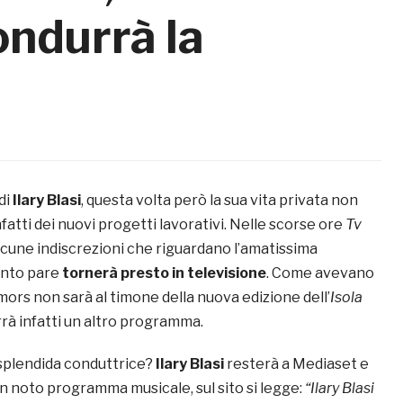
condurrà la
di
Ilary Blasi
, questa volta però la sua vita privata non
infatti dei nuovi progetti lavorativi. Nelle scorse ore
Tv
lcune indiscrezioni che riguardano l’amatissima
anto pare
tornerà presto in televisione
. Come avevano
umors non sarà al timone della nuova edizione dell’
Isola
rà infatti un altro programma.
splendida conduttrice?
Ilary Blasi
resterà a Mediaset e
un noto programma musicale, sul sito si legge:
“Ilary Blasi