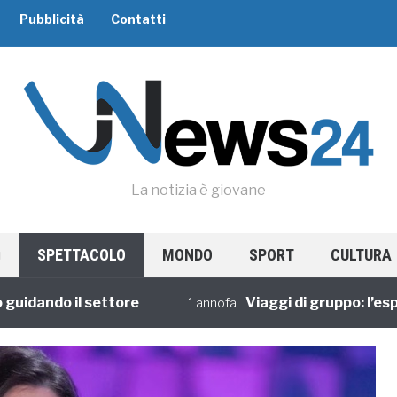
Pubblicità
Contatti
La notizia è giovane
SPETTACOLO
MONDO
SPORT
CULTURA
ando il settore
Viaggi di gruppo: l’esperie
1 annofa