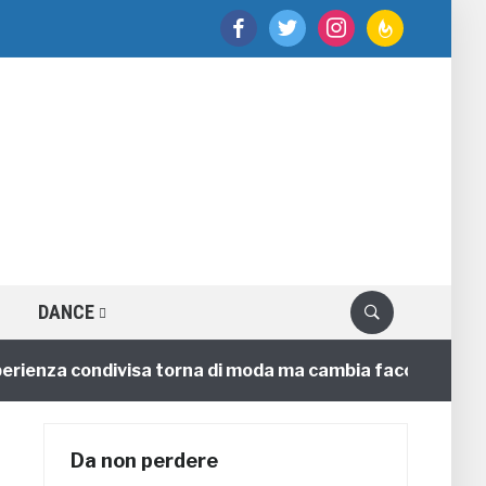
facebook
twitter
instagram
feedburner
DANCE
nza condivisa torna di moda ma cambia faccia
4 annif
Da non perdere