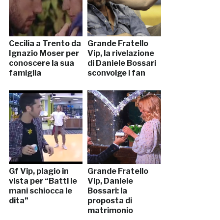
Cecilia a Trento da
Grande Fratello
Ignazio Moser per
Vip, la rivelazione
conoscere la sua
di Daniele Bossari
famiglia
sconvolge i fan
Gf Vip, plagio in
Grande Fratello
vista per “Batti le
Vip, Daniele
mani schiocca le
Bossari: la
dita”
proposta di
matrimonio