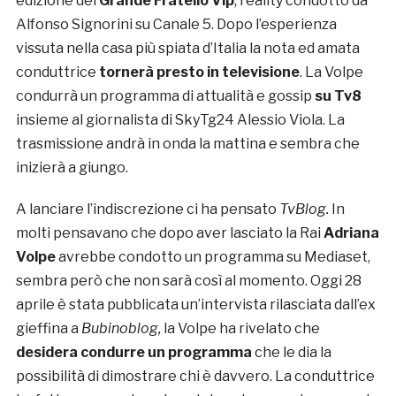
edizione del
Grande Fratello Vip
, reality condotto da
Alfonso Signorini su Canale 5. Dopo l’esperienza
vissuta nella casa più spiata d’Italia la nota ed amata
conduttrice
tornerà presto in televisione
. La Volpe
condurrà un programma di attualità e gossip
su Tv8
insieme al giornalista di SkyTg24 Alessio Viola. La
trasmissione andrà in onda la mattina e sembra che
inizierà a giungo.
A lanciare l’indiscrezione ci ha pensato
TvBlog.
In
molti pensavano che dopo aver lasciato la Rai
Adriana
Volpe
avrebbe condotto un programma su Mediaset,
sembra però che non sarà così al momento. Oggi 28
aprile è stata pubblicata un’intervista rilasciata dall’ex
gieffina a
Bubinoblog,
la Volpe ha rivelato che
desidera condurre un programma
che le dia la
possibilità di dimostrare chi è davvero. La conduttrice