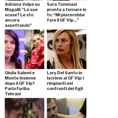
Adriana Volpe su
Sara Tommasi
Magalli: “Le sue
pronta a tornare in
scuse? Le sto
tv: “Mi piacerebbe
ancora
fare il GF Vip…”
aspettando”
Giulia Salemi e
Lory Del Santo in
Monte insieme
lacrime al GF Vip: i
dopo il GF Vip?
rimpianti nei
Parla Fariba
confronti dei figli
Tehrani