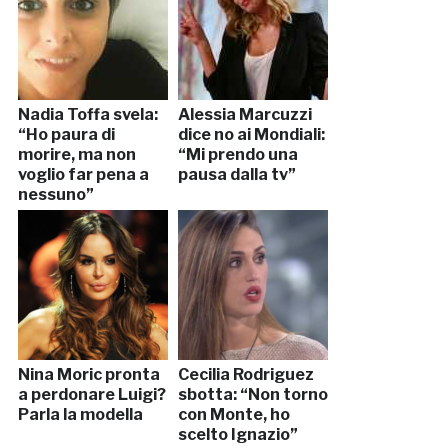
Nadia Toffa svela:
Alessia Marcuzzi
“Ho paura di
dice no ai Mondiali:
morire, ma non
“Mi prendo una
voglio far pena a
pausa dalla tv”
nessuno”
Nina Moric pronta
Cecilia Rodriguez
a perdonare Luigi?
sbotta: “Non torno
Parla la modella
con Monte, ho
scelto Ignazio”