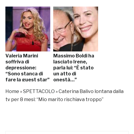
Valeria Marini
Massimo Boldi ha
soffriva di
lasciato Irene,
depressione:
parla lui: “È stato
“Sono stanca di
un atto di
fare la guest star”
onestà…”
Home
»
SPETTACOLO
»
Caterina Balivo lontana dalla
tv per 8 mesi: “Mio marito rischiava troppo”