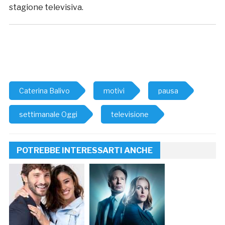
stagione televisiva.
Caterina Balivo
motivi
pausa
settimanale Oggi
televisione
POTREBBE INTERESSARTI ANCHE