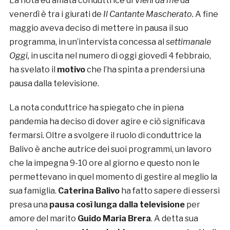
La nota ed amata conduttrice di
Vieni da me
da
venerdì è tra i giurati de
Il Cantante Mascherato.
A fine
maggio aveva deciso di mettere in pausa il suo
programma, in un’intervista concessa al
settimanale
Oggi,
in uscita nel numero di oggi giovedì 4 febbraio,
ha svelato il
motivo
che l’ha spinta a prendersi una
pausa dalla televisione.
La nota conduttrice ha spiegato che in piena
pandemia ha deciso di dover agire e ciò significava
fermarsi. Oltre a svolgere il ruolo di conduttrice la
Balivo è anche autrice dei suoi programmi, un lavoro
che la impegna 9-10 ore al giorno e questo non le
permettevano in quel momento di gestire al meglio la
sua famiglia.
Caterina Balivo
ha fatto sapere di essersi
presa una
pausa così lunga dalla televisione
per
amore del marito
Guido Maria Brera
. A detta sua