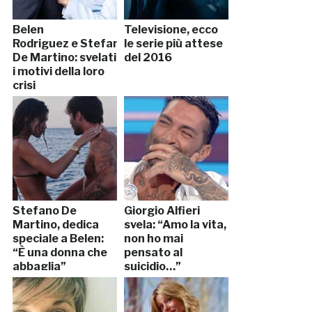
Belen
Televisione, ecco
Rodriguez e Stefano
le serie più attese
De Martino: svelati
del 2016
i motivi della loro
crisi
Stefano De
Giorgio Alfieri
Martino, dedica
svela: “Amo la vita,
speciale a Belen:
non ho mai
“È una donna che
pensato al
abbaglia”
suicidio…”