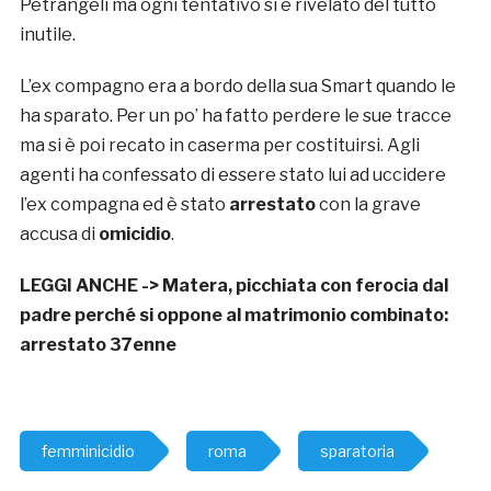
Petrangeli ma ogni tentativo si è rivelato del tutto
inutile.
L’ex compagno era a bordo della sua Smart quando le
ha sparato. Per un po’ ha fatto perdere le sue tracce
ma si è poi recato in caserma per costituirsi. Agli
agenti ha confessato di essere stato lui ad uccidere
l’ex compagna ed è stato
arrestato
con la grave
accusa di
omicidio
.
LEGGI ANCHE ->
Matera, picchiata con ferocia dal
padre perché si oppone al matrimonio combinato:
arrestato 37enne
femminicidio
roma
sparatoria