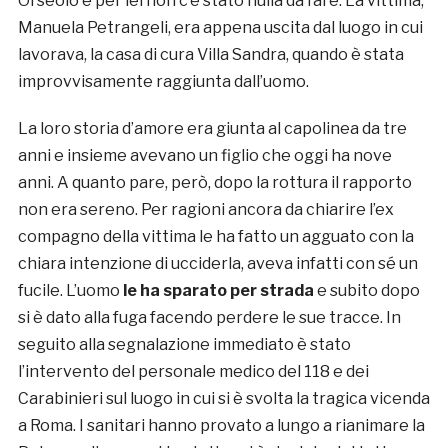
Orseolo e per lei non c’è stato nulla da fare. La vittima,
Manuela Petrangeli, era appena uscita dal luogo in cui
lavorava, la casa di cura Villa Sandra, quando è stata
improvvisamente raggiunta dall’uomo.
La loro storia d’amore era giunta al capolinea da tre
anni e insieme avevano un figlio che oggi ha nove
anni. A quanto pare, però, dopo la rottura il rapporto
non era sereno. Per ragioni ancora da chiarire l’ex
compagno della vittima le ha fatto un agguato con la
chiara intenzione di ucciderla, aveva infatti con sé un
fucile. L’uomo
le ha sparato per strada
e subito dopo
si è dato alla fuga facendo perdere le sue tracce. In
seguito alla segnalazione immediato è stato
l’intervento del personale medico del 118 e dei
Carabinieri sul luogo in cui si è svolta la tragica vicenda
a Roma. I sanitari hanno provato a lungo a rianimare la