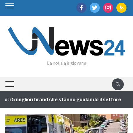
facebook
twitter
instagram
feedburn
La notizia è giovane
: i 5 migliori brand che stanno guidando il settore