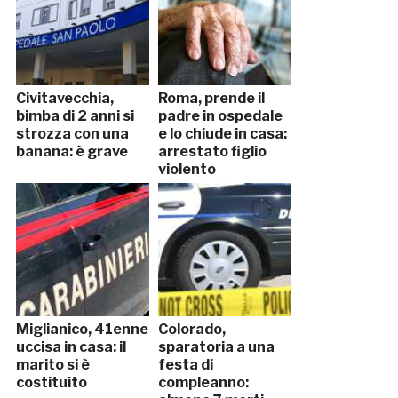
Civitavecchia,
Roma, prende il
bimba di 2 anni si
padre in ospedale
strozza con una
e lo chiude in casa:
banana: è grave
arrestato figlio
violento
Miglianico, 41enne
Colorado,
uccisa in casa: il
sparatoria a una
marito si è
festa di
costituito
compleanno: