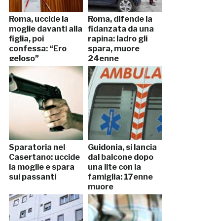
Roma, uccide la
Roma, difende la
moglie davanti alla
fidanzata da una
figlia, poi
rapina: ladro gli
confessa: “Ero
spara, muore
geloso”
24enne
Sparatoria nel
Guidonia, si lancia
Casertano: uccide
dal balcone dopo
la moglie e spara
una lite con la
sui passanti
famiglia: 17enne
muore