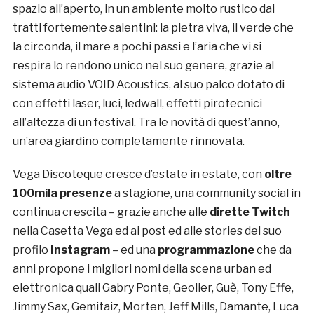
spazio all’aperto, in un ambiente molto rustico dai
tratti fortemente salentini: la pietra viva, il verde che
la circonda, il mare a pochi passi e l’aria che vi si
respira lo rendono unico nel suo genere, grazie al
sistema audio VOID Acoustics, al suo palco dotato di
con effetti laser, luci, ledwall, effetti pirotecnici
all’altezza di un festival. Tra le novità di quest’anno,
un’area giardino completamente rinnovata.
Vega Discoteque cresce d’estate in estate, con
oltre
100mila presenze
a stagione, una community social in
continua crescita – grazie anche alle
dirette Twitch
nella Casetta Vega ed ai post ed alle stories del suo
profilo
Instagram
– ed una
programmazione
che da
anni propone i migliori nomi della scena urban ed
elettronica quali Gabry Ponte, Geolier, Guè, Tony Effe,
Jimmy Sax, Gemitaiz, Morten, Jeff Mills, Damante, Luca