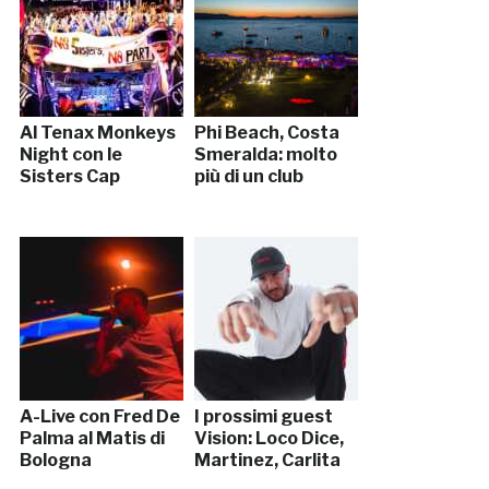
Al Tenax Monkeys
Phi Beach, Costa
Night con le
Smeralda: molto
Sisters Cap
più di un club
A-Live con Fred De
I prossimi guest
Palma al Matis di
Vision: Loco Dice,
Bologna
Martinez, Carlita