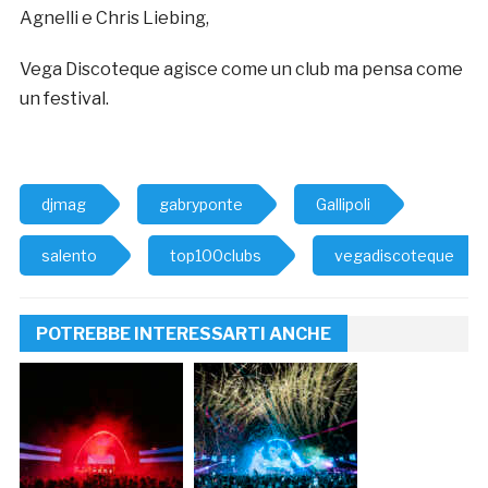
Agnelli e Chris Liebing,
Vega Discoteque agisce come un club ma pensa come
un festival.
djmag
gabryponte
Gallipoli
salento
top100clubs
vegadiscoteque
POTREBBE INTERESSARTI ANCHE