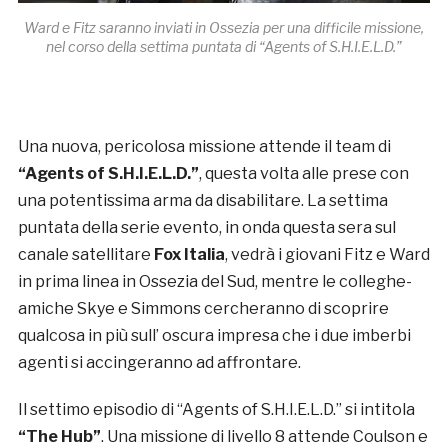
Ward e Fitz saranno inviati in Ossezia per una difficile missione,
nel corso della settima puntata di “Agents of S.H.I.E.L.D.”
Una nuova, pericolosa missione attende il team di
“Agents of S.H.I.E.L.D.”
, questa volta alle prese con
una potentissima arma da disabilitare. La settima
puntata della serie evento, in onda questa sera sul
canale satellitare
Fox Italia
, vedrà i giovani Fitz e Ward
in prima linea in Ossezia del Sud, mentre le colleghe-
amiche Skye e Simmons cercheranno di scoprire
qualcosa in più sull’ oscura impresa che i due imberbi
agenti si accingeranno ad affrontare.
Il settimo episodio di “Agents of S.H.I.E.L.D.” si intitola
“The Hub”
. Una missione di livello 8 attende Coulson e