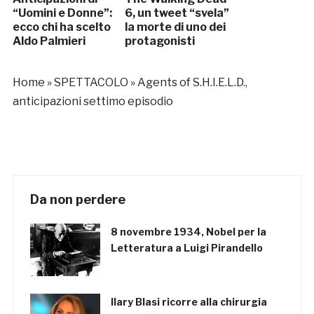
“Uomini e Donne”:
6, un tweet “svela”
ecco chi ha scelto
la morte di uno dei
Aldo Palmieri
protagonisti
Home
»
SPETTACOLO
»
Agents of S.H.I.E.L.D.,
anticipazioni settimo episodio
Da non perdere
8 novembre 1934, Nobel per la
Letteratura a Luigi Pirandello
Ilary Blasi ricorre alla chirurgia