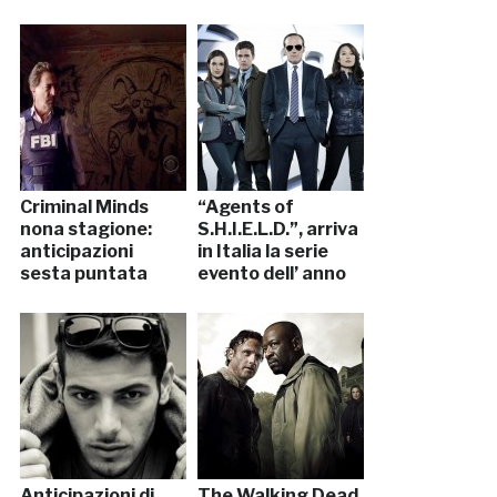
Criminal Minds
“Agents of
nona stagione:
S.H.I.E.L.D.”, arriva
anticipazioni
in Italia la serie
sesta puntata
evento dell’ anno
Anticipazioni di
The Walking Dead