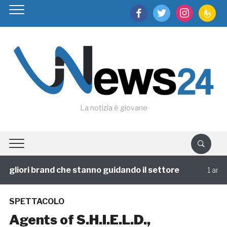
facebook
twitter
instagram
feedburn
La notizia è giovane
gliori brand che stanno guidando il settore
1 annofa
SPETTACOLO
Agents of S.H.I.E.L.D.,