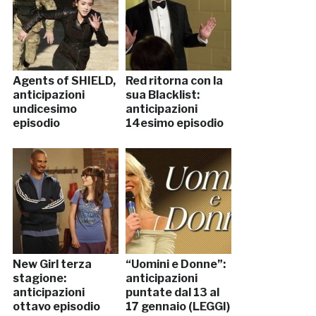
Agents of SHIELD,
Red ritorna con la
anticipazioni
sua Blacklist:
undicesimo
anticipazioni
episodio
14esimo episodio
New Girl terza
“Uomini e Donne”:
stagione:
anticipazioni
anticipazioni
puntate dal 13 al
ottavo episodio
17 gennaio (LEGGI)