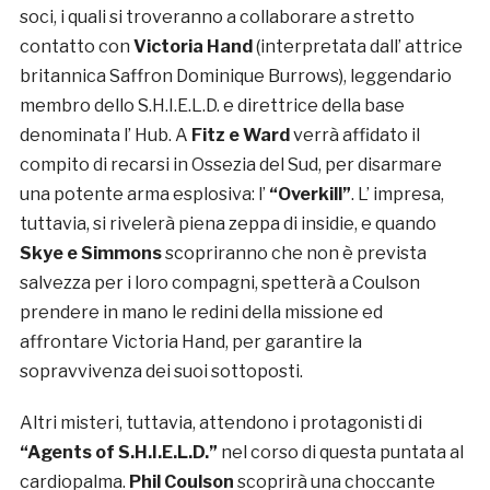
soci, i quali si troveranno a collaborare a stretto
contatto con
Victoria Hand
(interpretata dall’ attrice
britannica Saffron Dominique Burrows), leggendario
membro dello S.H.I.E.L.D. e direttrice della base
denominata l’ Hub. A
Fitz e Ward
verrà affidato il
compito di recarsi in Ossezia del Sud, per disarmare
una potente arma esplosiva: l’
“Overkill”
. L’ impresa,
tuttavia, si rivelerà piena zeppa di insidie, e quando
Skye e Simmons
scopriranno che non è prevista
salvezza per i loro compagni, spetterà a Coulson
prendere in mano le redini della missione ed
affrontare Victoria Hand, per garantire la
sopravvivenza dei suoi sottoposti.
Altri misteri, tuttavia, attendono i protagonisti di
“Agents of S.H.I.E.L.D.”
nel corso di questa puntata al
cardiopalma.
Phil Coulson
scoprirà una choccante