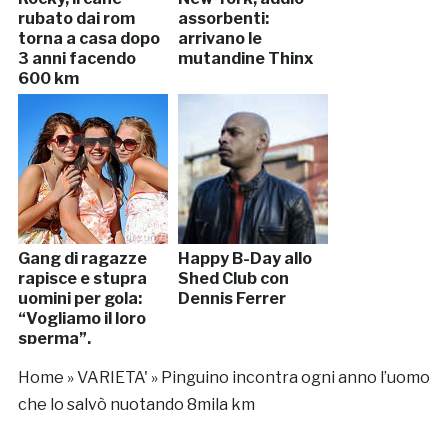
rubato dai rom
assorbenti:
torna a casa dopo
arrivano le
3 anni facendo
mutandine Thinx
600 km
Gang di ragazze
Happy B-Day allo
rapisce e stupra
Shed Club con
uomini per gola:
Dennis Ferrer
“Vogliamo il loro
sperma”.
Arrestate
Home
»
VARIETA'
»
Pinguino incontra ogni anno l’uomo
che lo salvò nuotando 8mila km