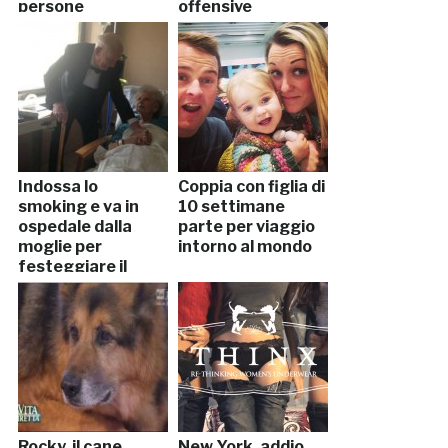
persone
offensive
Indossa lo
Coppia con figlia di
smoking e va in
10 settimane
ospedale dalla
parte per viaggio
moglie per
intorno al mondo
festeggiare il
57esimo
anniversario
Rocky, il cane
New York, addio