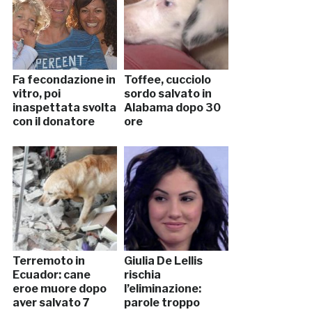
Fa fecondazione in
Toffee, cucciolo
vitro, poi
sordo salvato in
inaspettata svolta
Alabama dopo 30
con il donatore
ore
Terremoto in
Giulia De Lellis
Ecuador: cane
rischia
eroe muore dopo
l’eliminazione:
aver salvato 7
parole troppo