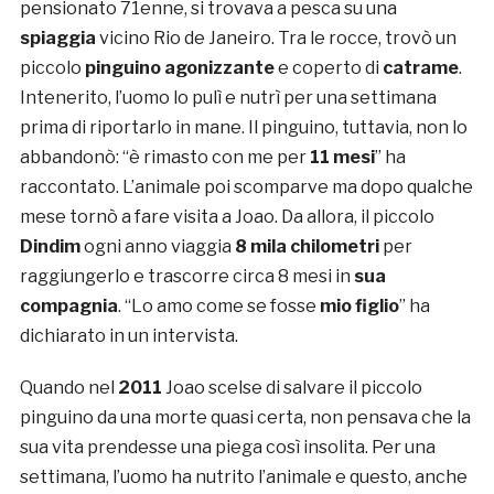
pensionato 71enne, si trovava a pesca su una
spiaggia
vicino Rio de Janeiro. Tra le rocce, trovò un
piccolo
pinguino agonizzante
e coperto di
catrame
.
Intenerito, l’uomo lo pulì e nutrì per una settimana
prima di riportarlo in mane. Il pinguino, tuttavia, non lo
abbandonò: “è rimasto con me per
11 mesi
” ha
raccontato. L’animale poi scomparve ma dopo qualche
mese tornò a fare visita a Joao. Da allora, il piccolo
Dindim
ogni anno viaggia
8 mila chilometri
per
raggiungerlo e trascorre circa 8 mesi in
sua
compagnia
. “Lo amo come se fosse
mio figlio
” ha
dichiarato in un intervista.
Quando nel
2011
Joao scelse di salvare il piccolo
pinguino da una morte quasi certa, non pensava che la
sua vita prendesse una piega così insolita. Per una
settimana, l’uomo ha nutrito l’animale e questo, anche