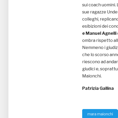
sui coach uomini. 
sue ragazze Under,
colleghi, replica
esibizioni dei con
e Manuel Agnelli
ombra rispetto al
Nemmeno i giudizi
che lo scorso an
riescono ad andar
giudici e, sopratt
Maionchi.
Patrizia Gallina
mara maionchi