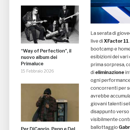
La serata di giove
live di
XFactor 11
bootcamp e home-v
“Way of Perfection”, il
esibizioni dei vari
nuovo album dei
Primaluce
prima sorpresa, c
15 Febbraio 2026
di
eliminazione
in
ogni performance 
concorrenti per s
avrebbe accumulat
giovani talenti se
disappunto verso 
visibilmente contr
ballottaggio
Gabr
Per DiCaprio, Penn e Del