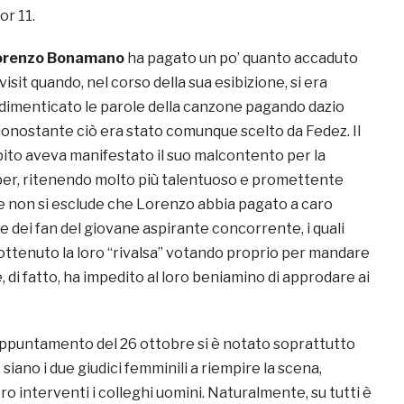
or 11.
orenzo Bonamano
ha pagato un po’ quanto accaduto
isit quando, nel corso della sua esibizione, si era
imenticato le parole della canzone pagando dazio
nonostante ciò era stato comunque scelto da Fedez. Il
bito aveva manifestato il suo malcontento per la
per, ritenendo molto più talentuoso e promettente
 non si esclude che Lorenzo abbia pagato a caro
e dei fan del giovane aspirante concorrente, i quali
ttenuto la loro “rivalsa” votando proprio per mandare
e, di fatto, ha impedito al loro beniamino di approdare ai
appuntamento del 26 ottobre si è notato soprattutto
siano i due giudici femminili a riempire la scena,
ro interventi i colleghi uomini. Naturalmente, su tutti è