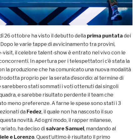
dì 26 ottobre ha visto il debutto della
prima puntata
dei
. Dopo le varie tappe di avvicinamento tra provini,
isit, il celebre talent-show è entrato nel vivo con le
 concorrenti. In apertura per i telespettatori c’è stata la
on la produzione che ha comunicato una nuova modalità
trodotta proprio per la serata d’esordio: al termine di
sarebbero stati sommati i voti ottenuti dai singoli
quadra, e sarebbe risultato perdente il team che
o meno preferenze. A farne le spese sono stati i 3
lezionati da
Fedez
, il quale non ha nascosto il suo
questa novità. Ad ogni modo, il rapper milanese,
ariato, ha deciso di
salvare Samuel
, mandando al
iele e Lorenzo
. Quest’ultimo è risultato il primo