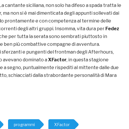
La cantante siciliana, non solo ha difeso a spada tratta le
 ma non si è mai dimenticata degli appunti sollevati dai
ndo prontamente e con competenza al termine delle
correnti degli altri gruppi. Insomma, vita dura per
Fedez
che per tutta la serata sono sembrati piuttosto in
le ben più combattive compagne di avventura.
 sferzanti e pungenti del frontman degli Afterhours,
no avevano dominato a
XFactor
, in questa stagione
e a segno, puntualmente rispediti al mittente dalle due
utto, schiacciati dalla strabordante personalità di Mara
programmi
XFactor