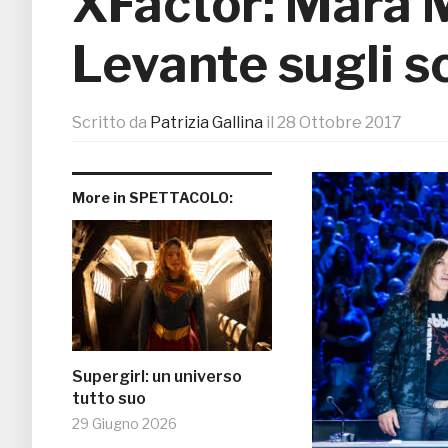
XFactor: Mara 
Levante sugli s
Scritto da
Patrizia Gallina
il
28 Ottobre 2017
More in SPETTACOLO:
Supergirl: un universo
tutto suo
29 Giugno 2026