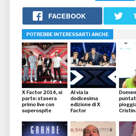
FACEBOOK
POTREBBE INTERESSARTI ANCHE
X Factor 2014, si
Al via la
Domeni
parte: stasera
dodicesima
puntat
primo live con
edizione di X
pioggia
superospite
Factor
Cristin