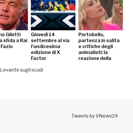
o Giletti
Giovedì 14
Portobello,
la sfida a Rai
settembre al via
partenza in salita
 Fazio
l’undicesima
e critiche degli
edizione di X
animalisti: la
Factor
reazione della
Clerici
Levante sugli scudi
Tweets by VNews24