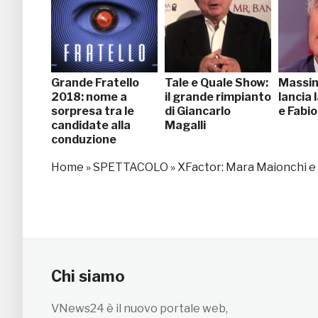
Grande Fratello
Tale e Quale Show:
Massim
2018: nome a
il grande rimpianto
lancia 
sorpresa tra le
di Giancarlo
e Fabio
candidate alla
Magalli
conduzione
Home
»
SPETTACOLO
»
XFactor: Mara Maionchi e 
Chi siamo
VNews24 è il nuovo portale web,