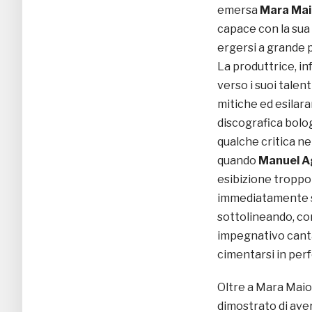
emersa
Mara Mai
capace con la sua
ergersi a grande 
La produttrice, in
verso i suoi talent
mitiche ed esilaran
discografica bolog
qualche critica ne
quando
Manuel Ag
esibizione troppo 
immediatamente sc
sottolineando, con
impegnativo cantar
cimentarsi in per
Oltre a Mara Maion
dimostrato di aver