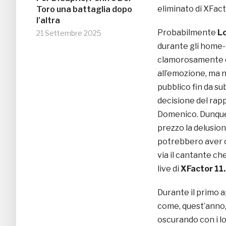
eliminato di XFact
Toro una battaglia dopo
l’altra
Probabilmente
L
21 Settembre 2025
durante gli home-v
clamorosamente d
all’emozione, ma 
pubblico fin da su
decisione del rap
Domenico. Dunque
prezzo la delusion
potrebbero aver o
via il cantante ch
live di
XFactor 11.
Durante il primo 
come, quest’anno, 
oscurando con i lo