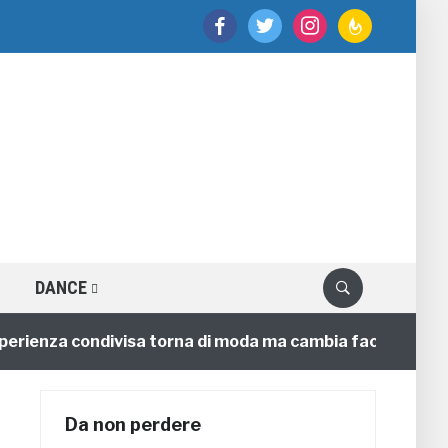
facebook
twitter
instagram
feedburner
DANCE
nza condivisa torna di moda ma cambia faccia
4 anni
Da non perdere