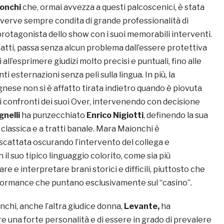
onchi
che, ormai avvezza a questi palcoscenici, è stata
 verve sempre condita di grande professionalità di
protagonista dello show con i suoi memorabili interventi.
fatti, passa senza alcun problema dall’essere protettiva
i all’esprimere giudizi molto precisi e puntuali, fino alle
ti esternazioni senza peli sulla lingua. In più, la
nese non si è affatto tirata indietro quando è piovuta
i confronti dei suoi Over, intervenendo con decisione
nelli
ha punzecchiato
Enrico Nigiotti
, definendo la sua
classica e a tratti banale. Mara Maionchi è
attata oscurando l’intervento del collega e
 il suo tipico linguaggio colorito, come sia più
e e interpretare brani storici e difficili, piuttosto che
formance che puntano esclusivamente sul “casino”.
chi, anche l’altra giudice donna,
Levante,
ha
e una forte personalità e di essere in grado di prevalere