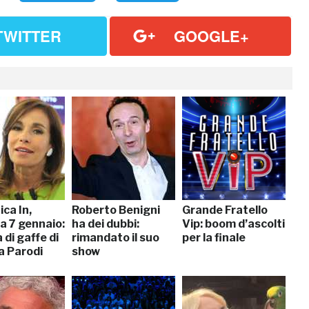
TWITTER
GOOGLE+
ca In,
Roberto Benigni
Grande Fratello
a 7 gennaio:
ha dei dubbi:
Vip: boom d’ascolti
 di gaffe di
rimandato il suo
per la finale
a Parodi
show