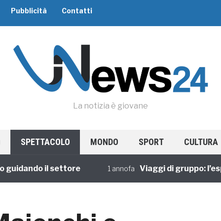
Pubblicità
Contatti
La notizia è giovane
SPETTACOLO
MONDO
SPORT
CULTURA
ando il settore
Viaggi di gruppo: l’esperie
1 annofa