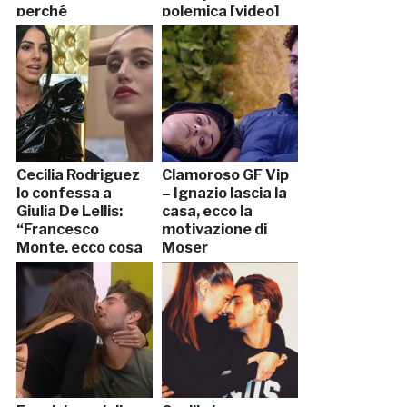
perché
polemica [video]
Cecilia Rodriguez
Clamoroso GF Vip
lo confessa a
– Ignazio lascia la
Giulia De Lellis:
casa, ecco la
“Francesco
motivazione di
Monte, ecco cosa
Moser
farò”