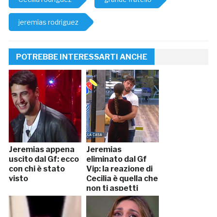
jeremias rodriguez
POTREBBE INTERESSARTI ANCHE
Jeremias appena
Jeremias
uscito dal Gf: ecco
eliminato dal Gf
con chi è stato
Vip: la reazione di
visto
Cecilia è quella che
non ti aspetti