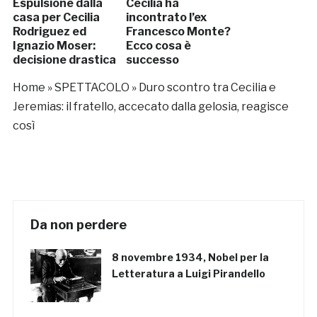
Espulsione dalla
Cecilia ha
casa per Cecilia
incontrato l’ex
Rodriguez ed
Francesco Monte?
Ignazio Moser:
Ecco cosa è
decisione drastica
successo
del GF Vip?
Home
»
SPETTACOLO
»
Duro scontro tra Cecilia e
Jeremias: il fratello, accecato dalla gelosia, reagisce
così
Da non perdere
8 novembre 1934, Nobel per la
Letteratura a Luigi Pirandello