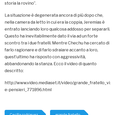
storia la rovino”.
La situazione è degenerata ancora di più dopo che,
nella camera da letto in cui era la coppia, Jeremias è
entrato lanciando loro qualcosa addosso per separarli.
Questo ha inevitabilmente dato il via ad un forte
scontro tra i due fratelli. Mentre Chechu ha cercato di
farlo ragionare e di farlo sdraiare accanto a loro,
quest’ultimo ha risposto con aggressività,
abbandonando la stanza. Ecco il video di quanto
descritto:
http://www.video.mediaset.it/video/grande_fratello_vip/c
e-pensieri_771896.html
Cecilia rodriguez
grande fratello