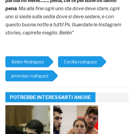
parola mi viene……. pena, certe persone mi fanno
pena
. Ma alla fine ogni uno sta dove deve stare, ogni
uno si siede sulla sedia dove si deve sedere, e con
questo buona notte a tutti! Ps. Guardate le Instagram
stories, capirete meglio. Belén”
Belen Rodriguez
Cecilia rodriguez
jeremias rodriguez
POTREBBE INTERESSARTI ANCHE