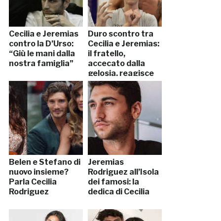
Cecilia e Jeremias
Duro scontro tra
contro la D’Urso:
Cecilia e Jeremias:
“Giù le mani dalla
il fratello,
nostra famiglia”
accecato dalla
gelosia, reagisce
così
Belen e Stefano di
Jeremias
nuovo insieme?
Rodriguez all’Isola
Parla Cecilia
dei famosi: la
Rodriguez
dedica di Cecilia