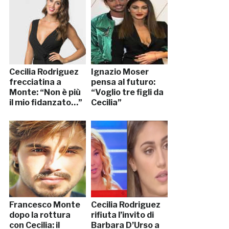
Cecilia Rodriguez
Ignazio Moser
frecciatina a
pensa al futuro:
Monte: “Non è più
“Voglio tre figli da
il mio fidanzato…”
Cecilia”
Francesco Monte
Cecilia Rodriguez
dopo la rottura
rifiuta l’invito di
con Cecilia: il
Barbara D’Urso a