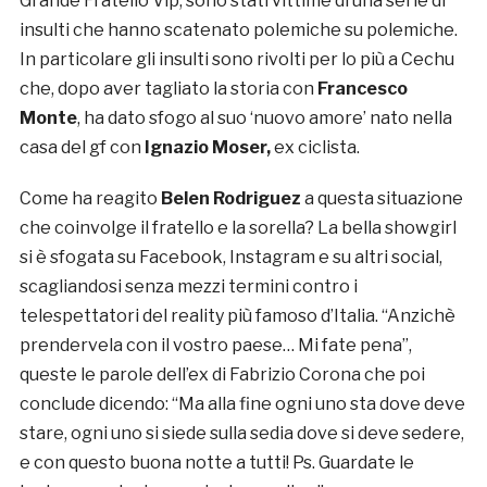
Grande Fratello Vip, sono stati vittime di una serie di
insulti che hanno scatenato polemiche su polemiche.
In particolare gli insulti sono rivolti per lo più a Cechu
che, dopo aver tagliato la storia con
Francesco
Monte
, ha dato sfogo al suo ‘nuovo amore’ nato nella
casa del gf con
Ignazio Moser,
ex ciclista.
Come ha reagito
Belen Rodriguez
a questa situazione
che coinvolge il fratello e la sorella? La bella showgirl
si è sfogata su Facebook, Instagram e su altri social,
scagliandosi senza mezzi termini contro i
telespettatori del reality più famoso d’Italia. “Anzichè
prendervela con il vostro paese… Mi fate pena”,
queste le parole dell’ex di Fabrizio Corona che poi
conclude dicendo: “Ma alla fine ogni uno sta dove deve
stare, ogni uno si siede sulla sedia dove si deve sedere,
e con questo buona notte a tutti! Ps. Guardate le