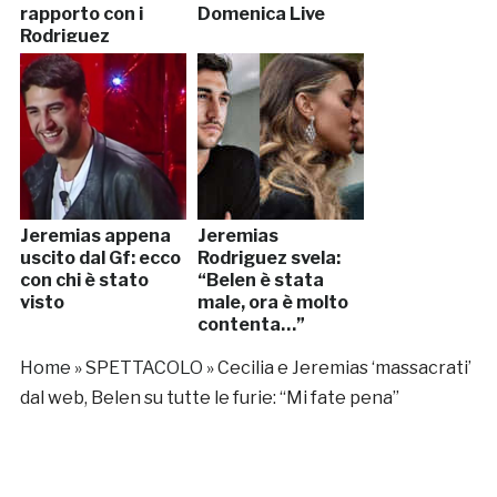
rapporto con i
Domenica Live
Rodriguez
Jeremias appena
Jeremias
uscito dal Gf: ecco
Rodriguez svela:
con chi è stato
“Belen è stata
visto
male, ora è molto
contenta…”
Home
»
SPETTACOLO
»
Cecilia e Jeremias ‘massacrati’
dal web, Belen su tutte le furie: “Mi fate pena”